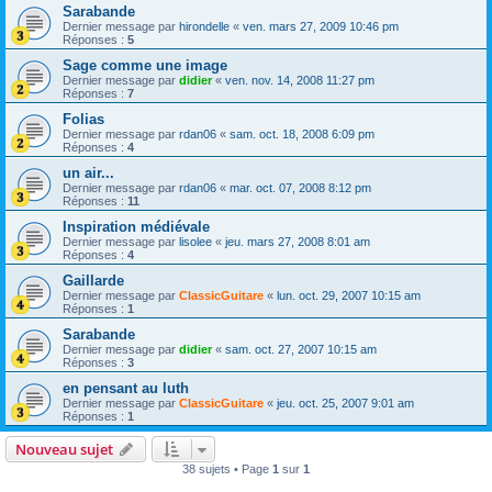
Sarabande
Dernier message par
hirondelle
«
ven. mars 27, 2009 10:46 pm
Réponses :
5
Sage comme une image
Dernier message par
didier
«
ven. nov. 14, 2008 11:27 pm
Réponses :
7
Folias
Dernier message par
rdan06
«
sam. oct. 18, 2008 6:09 pm
Réponses :
4
un air...
Dernier message par
rdan06
«
mar. oct. 07, 2008 8:12 pm
Réponses :
11
Inspiration médiévale
Dernier message par
lisolee
«
jeu. mars 27, 2008 8:01 am
Réponses :
4
Gaillarde
Dernier message par
ClassicGuitare
«
lun. oct. 29, 2007 10:15 am
Réponses :
1
Sarabande
Dernier message par
didier
«
sam. oct. 27, 2007 10:15 am
Réponses :
3
en pensant au luth
Dernier message par
ClassicGuitare
«
jeu. oct. 25, 2007 9:01 am
Réponses :
1
Nouveau sujet
38 sujets • Page
1
sur
1