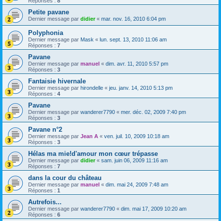
Réponses :
8
Petite pavane
Dernier message par
didier
«
mar. nov. 16, 2010 6:04 pm
Polyphonia
Dernier message par
Mask
«
lun. sept. 13, 2010 11:06 am
Réponses :
7
Pavane
Dernier message par
manuel
«
dim. avr. 11, 2010 5:57 pm
Réponses :
3
Fantaisie hivernale
Dernier message par
hirondelle
«
jeu. janv. 14, 2010 5:13 pm
Réponses :
4
Pavane
Dernier message par
wanderer7790
«
mer. déc. 02, 2009 7:40 pm
Réponses :
3
Pavane n°2
Dernier message par
Jean A
«
ven. juil. 10, 2009 10:18 am
Réponses :
3
Hélas ma mie!d'amour mon cœur trépasse
Dernier message par
didier
«
sam. juin 06, 2009 11:16 am
Réponses :
7
dans la cour du château
Dernier message par
manuel
«
dim. mai 24, 2009 7:48 am
Réponses :
1
Autrefois...
Dernier message par
wanderer7790
«
dim. mai 17, 2009 10:20 am
Réponses :
6