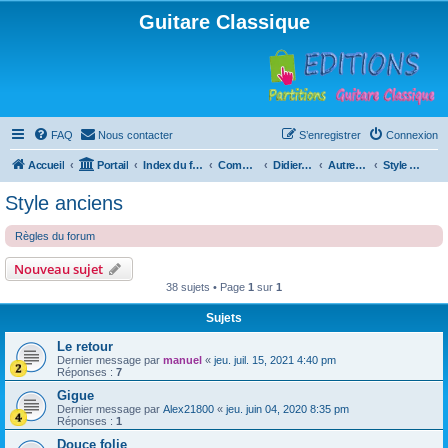
Guitare Classique
FAQ
Nous contacter
S’enregistrer
Connexion
Accueil
Portail
Index du forum
Compositions
Didierland
Autres musiques
Style anciens
Style anciens
Règles du forum
Nouveau sujet
38 sujets • Page
1
sur
1
Sujets
Le retour
Dernier message par
manuel
«
jeu. juil. 15, 2021 4:40 pm
Réponses :
7
Gigue
Dernier message par
Alex21800
«
jeu. juin 04, 2020 8:35 pm
Réponses :
1
Douce folie