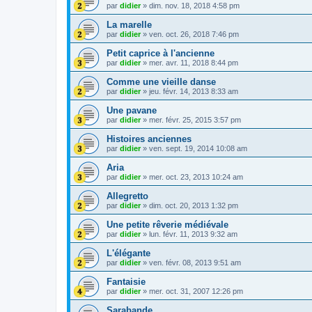
par
didier
»
dim. nov. 18, 2018 4:58 pm
La marelle
par
didier
»
ven. oct. 26, 2018 7:46 pm
Petit caprice à l'ancienne
par
didier
»
mer. avr. 11, 2018 8:44 pm
Comme une vieille danse
par
didier
»
jeu. févr. 14, 2013 8:33 am
Une pavane
par
didier
»
mer. févr. 25, 2015 3:57 pm
Histoires anciennes
par
didier
»
ven. sept. 19, 2014 10:08 am
Aria
par
didier
»
mer. oct. 23, 2013 10:24 am
Allegretto
par
didier
»
dim. oct. 20, 2013 1:32 pm
Une petite rêverie médiévale
par
didier
»
lun. févr. 11, 2013 9:32 am
L'élégante
par
didier
»
ven. févr. 08, 2013 9:51 am
Fantaisie
par
didier
»
mer. oct. 31, 2007 12:26 pm
Sarabande