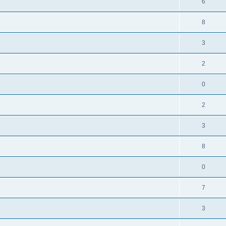
R
6
s
p
s
n
é
e
o
R
8
s
p
s
n
é
e
o
R
3
s
p
s
n
é
e
o
R
2
s
p
s
n
é
e
o
R
0
s
p
s
n
é
e
o
R
2
s
p
s
n
é
e
o
R
3
s
p
s
n
é
e
o
R
8
s
p
s
n
é
e
o
R
0
s
p
s
n
é
e
o
R
7
s
p
s
n
é
e
o
R
3
s
p
s
n
é
e