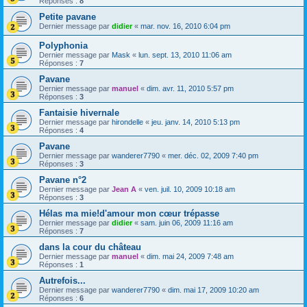
Réponses :
8
Petite pavane
Dernier message par
didier
«
mar. nov. 16, 2010 6:04 pm
Polyphonia
Dernier message par
Mask
«
lun. sept. 13, 2010 11:06 am
Réponses :
7
Pavane
Dernier message par
manuel
«
dim. avr. 11, 2010 5:57 pm
Réponses :
3
Fantaisie hivernale
Dernier message par
hirondelle
«
jeu. janv. 14, 2010 5:13 pm
Réponses :
4
Pavane
Dernier message par
wanderer7790
«
mer. déc. 02, 2009 7:40 pm
Réponses :
3
Pavane n°2
Dernier message par
Jean A
«
ven. juil. 10, 2009 10:18 am
Réponses :
3
Hélas ma mie!d'amour mon cœur trépasse
Dernier message par
didier
«
sam. juin 06, 2009 11:16 am
Réponses :
7
dans la cour du château
Dernier message par
manuel
«
dim. mai 24, 2009 7:48 am
Réponses :
1
Autrefois...
Dernier message par
wanderer7790
«
dim. mai 17, 2009 10:20 am
Réponses :
6