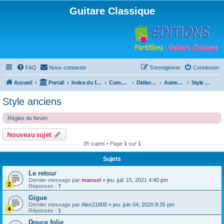
Guitare Classique
FAQ
Nous contacter
S’enregistrer
Connexion
Accueil
Portail
Index du forum
Compositions
Didierland
Autres musiques
Style anciens
Style anciens
Règles du forum
Nouveau sujet
38 sujets • Page
1
sur
1
Sujets
Le retour
Dernier message par
manuel
«
jeu. juil. 15, 2021 4:40 pm
Réponses :
7
Gigue
Dernier message par
Alex21800
«
jeu. juin 04, 2020 8:35 pm
Réponses :
1
Douce folie