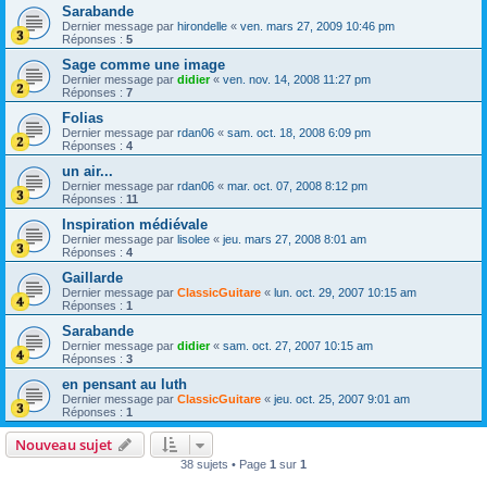
Sarabande
Dernier message par
hirondelle
«
ven. mars 27, 2009 10:46 pm
Réponses :
5
Sage comme une image
Dernier message par
didier
«
ven. nov. 14, 2008 11:27 pm
Réponses :
7
Folias
Dernier message par
rdan06
«
sam. oct. 18, 2008 6:09 pm
Réponses :
4
un air...
Dernier message par
rdan06
«
mar. oct. 07, 2008 8:12 pm
Réponses :
11
Inspiration médiévale
Dernier message par
lisolee
«
jeu. mars 27, 2008 8:01 am
Réponses :
4
Gaillarde
Dernier message par
ClassicGuitare
«
lun. oct. 29, 2007 10:15 am
Réponses :
1
Sarabande
Dernier message par
didier
«
sam. oct. 27, 2007 10:15 am
Réponses :
3
en pensant au luth
Dernier message par
ClassicGuitare
«
jeu. oct. 25, 2007 9:01 am
Réponses :
1
Nouveau sujet
38 sujets • Page
1
sur
1