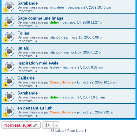
Sarabande
Dernier message par
hirondelle
«
ven. mars 27, 2009 10:46 pm
Réponses :
5
Sage comme une image
Dernier message par
didier
«
ven. nov. 14, 2008 11:27 pm
Réponses :
7
Folias
Dernier message par
rdan06
«
sam. oct. 18, 2008 6:09 pm
Réponses :
4
un air...
Dernier message par
rdan06
«
mar. oct. 07, 2008 8:12 pm
Réponses :
11
Inspiration médiévale
Dernier message par
lisolee
«
jeu. mars 27, 2008 8:01 am
Réponses :
4
Gaillarde
Dernier message par
ClassicGuitare
«
lun. oct. 29, 2007 10:15 am
Réponses :
1
Sarabande
Dernier message par
didier
«
sam. oct. 27, 2007 10:15 am
Réponses :
3
en pensant au luth
Dernier message par
ClassicGuitare
«
jeu. oct. 25, 2007 9:01 am
Réponses :
1
Nouveau sujet
38 sujets • Page
1
sur
1