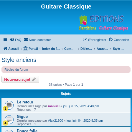
Guitare Classique
FAQ
Nous contacter
S’enregistrer
Connexion
Accueil
Portail
Index du forum
Compositions
Didierland
Autres musiques
Style anciens
Style anciens
Règles du forum
Nouveau sujet
38 sujets • Page
1
sur
1
Sujets
Le retour
Dernier message par
manuel
«
jeu. juil. 15, 2021 4:40 pm
Réponses :
7
Gigue
Dernier message par
Alex21800
«
jeu. juin 04, 2020 8:35 pm
Réponses :
1
Douce folie