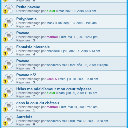
Réponses :
8
Petite pavane
Dernier message par
didier
«
mar. nov. 16, 2010 6:04 pm
Polyphonia
Dernier message par
Mask
«
lun. sept. 13, 2010 11:06 am
Réponses :
7
Pavane
Dernier message par
manuel
«
dim. avr. 11, 2010 5:57 pm
Réponses :
3
Fantaisie hivernale
Dernier message par
hirondelle
«
jeu. janv. 14, 2010 5:13 pm
Réponses :
4
Pavane
Dernier message par
wanderer7790
«
mer. déc. 02, 2009 7:40 pm
Réponses :
3
Pavane n°2
Dernier message par
Jean A
«
ven. juil. 10, 2009 10:18 am
Réponses :
3
Hélas ma mie!d'amour mon cœur trépasse
Dernier message par
didier
«
sam. juin 06, 2009 11:16 am
Réponses :
7
dans la cour du château
Dernier message par
manuel
«
dim. mai 24, 2009 7:48 am
Réponses :
1
Autrefois...
Dernier message par
wanderer7790
«
dim. mai 17, 2009 10:20 am
Réponses :
6