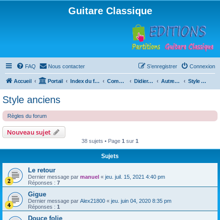
Guitare Classique
FAQ
Nous contacter
S’enregistrer
Connexion
Accueil
Portail
Index du forum
Compositions
Didierland
Autres musiques
Style anciens
Style anciens
Règles du forum
Nouveau sujet
38 sujets • Page
1
sur
1
Sujets
Le retour
Dernier message par
manuel
«
jeu. juil. 15, 2021 4:40 pm
Réponses :
7
Gigue
Dernier message par
Alex21800
«
jeu. juin 04, 2020 8:35 pm
Réponses :
1
Douce folie