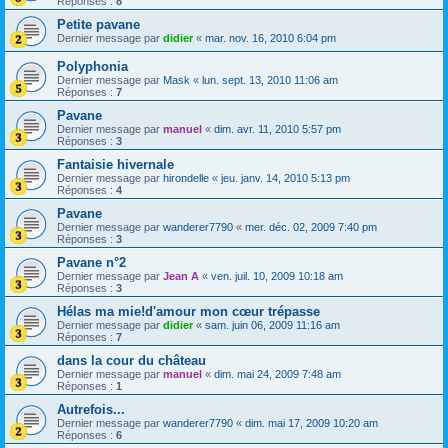
Réponses :
8
Petite pavane
Dernier message par
didier
«
mar. nov. 16, 2010 6:04 pm
Polyphonia
Dernier message par
Mask
«
lun. sept. 13, 2010 11:06 am
Réponses :
7
Pavane
Dernier message par
manuel
«
dim. avr. 11, 2010 5:57 pm
Réponses :
3
Fantaisie hivernale
Dernier message par
hirondelle
«
jeu. janv. 14, 2010 5:13 pm
Réponses :
4
Pavane
Dernier message par
wanderer7790
«
mer. déc. 02, 2009 7:40 pm
Réponses :
3
Pavane n°2
Dernier message par
Jean A
«
ven. juil. 10, 2009 10:18 am
Réponses :
3
Hélas ma mie!d'amour mon cœur trépasse
Dernier message par
didier
«
sam. juin 06, 2009 11:16 am
Réponses :
7
dans la cour du château
Dernier message par
manuel
«
dim. mai 24, 2009 7:48 am
Réponses :
1
Autrefois...
Dernier message par
wanderer7790
«
dim. mai 17, 2009 10:20 am
Réponses :
6