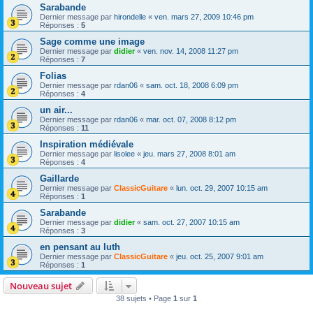
Sarabande
Dernier message par
hirondelle
«
ven. mars 27, 2009 10:46 pm
Réponses :
5
Sage comme une image
Dernier message par
didier
«
ven. nov. 14, 2008 11:27 pm
Réponses :
7
Folias
Dernier message par
rdan06
«
sam. oct. 18, 2008 6:09 pm
Réponses :
4
un air...
Dernier message par
rdan06
«
mar. oct. 07, 2008 8:12 pm
Réponses :
11
Inspiration médiévale
Dernier message par
lisolee
«
jeu. mars 27, 2008 8:01 am
Réponses :
4
Gaillarde
Dernier message par
ClassicGuitare
«
lun. oct. 29, 2007 10:15 am
Réponses :
1
Sarabande
Dernier message par
didier
«
sam. oct. 27, 2007 10:15 am
Réponses :
3
en pensant au luth
Dernier message par
ClassicGuitare
«
jeu. oct. 25, 2007 9:01 am
Réponses :
1
Nouveau sujet
38 sujets • Page
1
sur
1