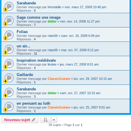
Sarabande
Dernier message par
hirondelle
«
ven. mars 27, 2009 10:46 pm
Réponses :
5
Sage comme une image
Dernier message par
didier
«
ven. nov. 14, 2008 11:27 pm
Réponses :
7
Folias
Dernier message par
rdan06
«
sam. oct. 18, 2008 6:09 pm
Réponses :
4
un air...
Dernier message par
rdan06
«
mar. oct. 07, 2008 8:12 pm
Réponses :
11
Inspiration médiévale
Dernier message par
lisolee
«
jeu. mars 27, 2008 8:01 am
Réponses :
4
Gaillarde
Dernier message par
ClassicGuitare
«
lun. oct. 29, 2007 10:15 am
Réponses :
1
Sarabande
Dernier message par
didier
«
sam. oct. 27, 2007 10:15 am
Réponses :
3
en pensant au luth
Dernier message par
ClassicGuitare
«
jeu. oct. 25, 2007 9:01 am
Réponses :
1
Nouveau sujet
38 sujets • Page
1
sur
1