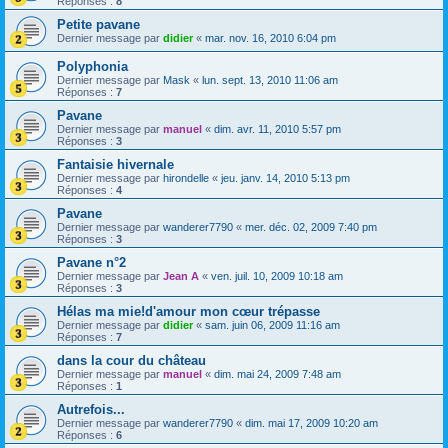
Réponses :
8
Petite pavane
Dernier message par
didier
«
mar. nov. 16, 2010 6:04 pm
Polyphonia
Dernier message par
Mask
«
lun. sept. 13, 2010 11:06 am
Réponses :
7
Pavane
Dernier message par
manuel
«
dim. avr. 11, 2010 5:57 pm
Réponses :
3
Fantaisie hivernale
Dernier message par
hirondelle
«
jeu. janv. 14, 2010 5:13 pm
Réponses :
4
Pavane
Dernier message par
wanderer7790
«
mer. déc. 02, 2009 7:40 pm
Réponses :
3
Pavane n°2
Dernier message par
Jean A
«
ven. juil. 10, 2009 10:18 am
Réponses :
3
Hélas ma mie!d'amour mon cœur trépasse
Dernier message par
didier
«
sam. juin 06, 2009 11:16 am
Réponses :
7
dans la cour du château
Dernier message par
manuel
«
dim. mai 24, 2009 7:48 am
Réponses :
1
Autrefois...
Dernier message par
wanderer7790
«
dim. mai 17, 2009 10:20 am
Réponses :
6