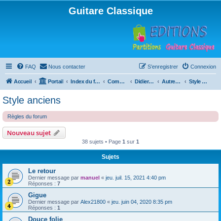
Guitare Classique
FAQ
Nous contacter
S’enregistrer
Connexion
Accueil
Portail
Index du forum
Compositions
Didierland
Autres musiques
Style anciens
Style anciens
Règles du forum
Nouveau sujet
38 sujets • Page
1
sur
1
Sujets
Le retour
Dernier message par
manuel
«
jeu. juil. 15, 2021 4:40 pm
Réponses :
7
Gigue
Dernier message par
Alex21800
«
jeu. juin 04, 2020 8:35 pm
Réponses :
1
Douce folie