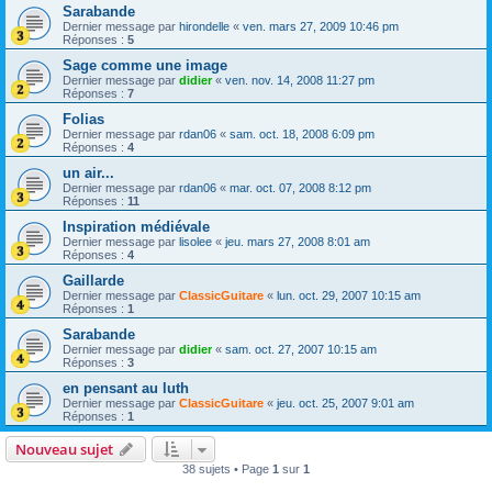
Sarabande
Dernier message par
hirondelle
«
ven. mars 27, 2009 10:46 pm
Réponses :
5
Sage comme une image
Dernier message par
didier
«
ven. nov. 14, 2008 11:27 pm
Réponses :
7
Folias
Dernier message par
rdan06
«
sam. oct. 18, 2008 6:09 pm
Réponses :
4
un air...
Dernier message par
rdan06
«
mar. oct. 07, 2008 8:12 pm
Réponses :
11
Inspiration médiévale
Dernier message par
lisolee
«
jeu. mars 27, 2008 8:01 am
Réponses :
4
Gaillarde
Dernier message par
ClassicGuitare
«
lun. oct. 29, 2007 10:15 am
Réponses :
1
Sarabande
Dernier message par
didier
«
sam. oct. 27, 2007 10:15 am
Réponses :
3
en pensant au luth
Dernier message par
ClassicGuitare
«
jeu. oct. 25, 2007 9:01 am
Réponses :
1
Nouveau sujet
38 sujets • Page
1
sur
1