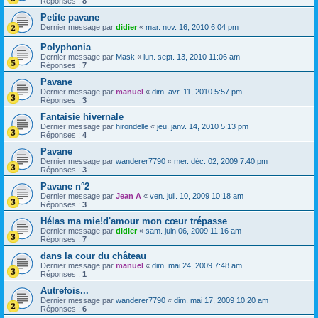
Réponses :
8
Petite pavane
Dernier message par
didier
«
mar. nov. 16, 2010 6:04 pm
Polyphonia
Dernier message par
Mask
«
lun. sept. 13, 2010 11:06 am
Réponses :
7
Pavane
Dernier message par
manuel
«
dim. avr. 11, 2010 5:57 pm
Réponses :
3
Fantaisie hivernale
Dernier message par
hirondelle
«
jeu. janv. 14, 2010 5:13 pm
Réponses :
4
Pavane
Dernier message par
wanderer7790
«
mer. déc. 02, 2009 7:40 pm
Réponses :
3
Pavane n°2
Dernier message par
Jean A
«
ven. juil. 10, 2009 10:18 am
Réponses :
3
Hélas ma mie!d'amour mon cœur trépasse
Dernier message par
didier
«
sam. juin 06, 2009 11:16 am
Réponses :
7
dans la cour du château
Dernier message par
manuel
«
dim. mai 24, 2009 7:48 am
Réponses :
1
Autrefois...
Dernier message par
wanderer7790
«
dim. mai 17, 2009 10:20 am
Réponses :
6