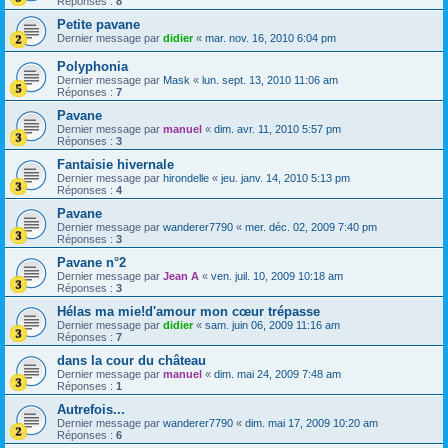
Réponses :
8
Petite pavane
Dernier message par
didier
«
mar. nov. 16, 2010 6:04 pm
Polyphonia
Dernier message par
Mask
«
lun. sept. 13, 2010 11:06 am
Réponses :
7
Pavane
Dernier message par
manuel
«
dim. avr. 11, 2010 5:57 pm
Réponses :
3
Fantaisie hivernale
Dernier message par
hirondelle
«
jeu. janv. 14, 2010 5:13 pm
Réponses :
4
Pavane
Dernier message par
wanderer7790
«
mer. déc. 02, 2009 7:40 pm
Réponses :
3
Pavane n°2
Dernier message par
Jean A
«
ven. juil. 10, 2009 10:18 am
Réponses :
3
Hélas ma mie!d'amour mon cœur trépasse
Dernier message par
didier
«
sam. juin 06, 2009 11:16 am
Réponses :
7
dans la cour du château
Dernier message par
manuel
«
dim. mai 24, 2009 7:48 am
Réponses :
1
Autrefois...
Dernier message par
wanderer7790
«
dim. mai 17, 2009 10:20 am
Réponses :
6