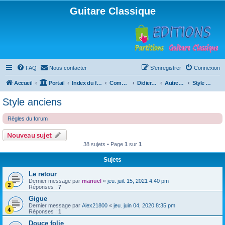
Guitare Classique
FAQ
Nous contacter
S’enregistrer
Connexion
Accueil
Portail
Index du forum
Compositions
Didierland
Autres musiques
Style anciens
Style anciens
Règles du forum
Nouveau sujet
38 sujets • Page
1
sur
1
Sujets
Le retour
Dernier message par
manuel
«
jeu. juil. 15, 2021 4:40 pm
Réponses :
7
Gigue
Dernier message par
Alex21800
«
jeu. juin 04, 2020 8:35 pm
Réponses :
1
Douce folie