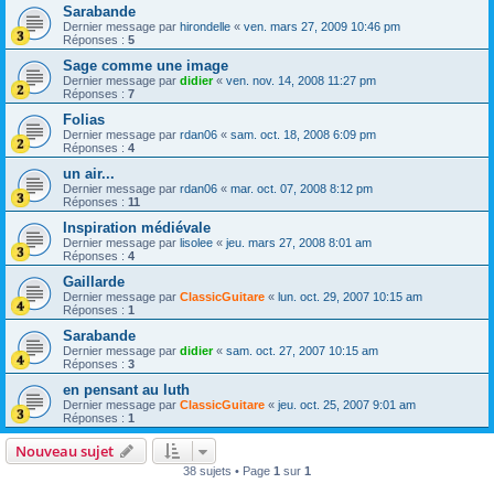
Sarabande
Dernier message par
hirondelle
«
ven. mars 27, 2009 10:46 pm
Réponses :
5
Sage comme une image
Dernier message par
didier
«
ven. nov. 14, 2008 11:27 pm
Réponses :
7
Folias
Dernier message par
rdan06
«
sam. oct. 18, 2008 6:09 pm
Réponses :
4
un air...
Dernier message par
rdan06
«
mar. oct. 07, 2008 8:12 pm
Réponses :
11
Inspiration médiévale
Dernier message par
lisolee
«
jeu. mars 27, 2008 8:01 am
Réponses :
4
Gaillarde
Dernier message par
ClassicGuitare
«
lun. oct. 29, 2007 10:15 am
Réponses :
1
Sarabande
Dernier message par
didier
«
sam. oct. 27, 2007 10:15 am
Réponses :
3
en pensant au luth
Dernier message par
ClassicGuitare
«
jeu. oct. 25, 2007 9:01 am
Réponses :
1
Nouveau sujet
38 sujets • Page
1
sur
1