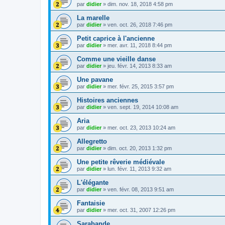
par
didier
»
dim. nov. 18, 2018 4:58 pm
La marelle
par
didier
»
ven. oct. 26, 2018 7:46 pm
Petit caprice à l'ancienne
par
didier
»
mer. avr. 11, 2018 8:44 pm
Comme une vieille danse
par
didier
»
jeu. févr. 14, 2013 8:33 am
Une pavane
par
didier
»
mer. févr. 25, 2015 3:57 pm
Histoires anciennes
par
didier
»
ven. sept. 19, 2014 10:08 am
Aria
par
didier
»
mer. oct. 23, 2013 10:24 am
Allegretto
par
didier
»
dim. oct. 20, 2013 1:32 pm
Une petite rêverie médiévale
par
didier
»
lun. févr. 11, 2013 9:32 am
L'élégante
par
didier
»
ven. févr. 08, 2013 9:51 am
Fantaisie
par
didier
»
mer. oct. 31, 2007 12:26 pm
Sarabande