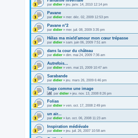
Fantaisie hivernale
par
didier
»
jeu. janv. 14, 2010 12:14 pm
Pavane
par
didier
»
mer. déc. 02, 2009 12:53 pm
Pavane n°2
par
didier
»
mer. juil. 08, 2009 3:35 pm
Hélas ma mie!d'amour mon cœur trépasse
par
didier
»
sam. juin 06, 2009 7:51 am
dans la cour du château
par
didier
»
dim. mai 24, 2009 7:36 am
Autrefois...
par
didier
»
ven. mai 15, 2009 10:47 am
Sarabande
par
didier
»
jeu. mars 26, 2009 6:46 pm
Sage comme une image
par
didier
»
jeu. nov. 13, 2008 8:26 pm
Folias
par
didier
»
ven. oct. 17, 2008 2:49 pm
un air...
par
didier
»
lun. oct. 06, 2008 11:23 am
Inspiration médiévale
par
didier
»
jeu. juil. 26, 2007 10:58 am