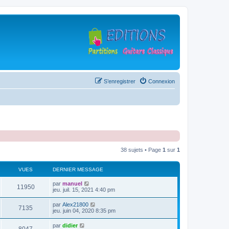
S’enregistrer
Connexion
38 sujets • Page
1
sur
1
VUES
DERNIER MESSAGE
D
par
manuel
V
11950
e
jeu. juil. 15, 2021 4:40 pm
r
u
n
D
par
Alex21800
V
7135
i
e
jeu. juin 04, 2020 8:35 pm
e
e
r
r
u
n
D
par
didier
s
m
V
i