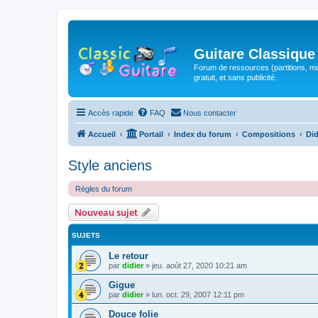
Guitare Classique
Forum de ressources (partitions, mu
gratuit, et sans publicité.
Accès rapide
FAQ
Nous contacter
Accueil
Portail
Index du forum
Compositions
Did
Style anciens
Règles du forum
Nouveau sujet
SUJETS
Le retour
par
didier
»
jeu. août 27, 2020 10:21 am
Gigue
par
didier
»
lun. oct. 29, 2007 12:11 pm
Douce folie