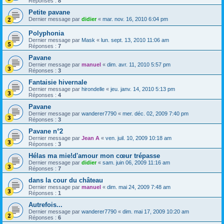
Réponses :
8
Petite pavane
Dernier message par
didier
«
mar. nov. 16, 2010 6:04 pm
Polyphonia
Dernier message par
Mask
«
lun. sept. 13, 2010 11:06 am
Réponses :
7
Pavane
Dernier message par
manuel
«
dim. avr. 11, 2010 5:57 pm
Réponses :
3
Fantaisie hivernale
Dernier message par
hirondelle
«
jeu. janv. 14, 2010 5:13 pm
Réponses :
4
Pavane
Dernier message par
wanderer7790
«
mer. déc. 02, 2009 7:40 pm
Réponses :
3
Pavane n°2
Dernier message par
Jean A
«
ven. juil. 10, 2009 10:18 am
Réponses :
3
Hélas ma mie!d'amour mon cœur trépasse
Dernier message par
didier
«
sam. juin 06, 2009 11:16 am
Réponses :
7
dans la cour du château
Dernier message par
manuel
«
dim. mai 24, 2009 7:48 am
Réponses :
1
Autrefois...
Dernier message par
wanderer7790
«
dim. mai 17, 2009 10:20 am
Réponses :
6