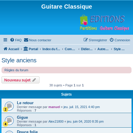
Guitare Classique
FAQ
Nous contacter
S’enregistrer
Connexion
Accueil
Portail
Index du forum
Compositions
Didierland
Autres musiques
Style anciens
Style anciens
Règles du forum
Nouveau sujet
38 sujets • Page
1
sur
1
Sujets
Le retour
Dernier message par
manuel
«
jeu. juil. 15, 2021 4:40 pm
Réponses :
7
Gigue
Dernier message par
Alex21800
«
jeu. juin 04, 2020 8:35 pm
Réponses :
1
Douce folie