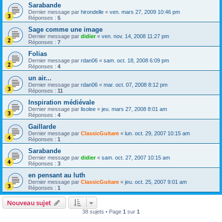
Sarabande
Dernier message par
hirondelle
«
ven. mars 27, 2009 10:46 pm
Réponses :
5
Sage comme une image
Dernier message par
didier
«
ven. nov. 14, 2008 11:27 pm
Réponses :
7
Folias
Dernier message par
rdan06
«
sam. oct. 18, 2008 6:09 pm
Réponses :
4
un air...
Dernier message par
rdan06
«
mar. oct. 07, 2008 8:12 pm
Réponses :
11
Inspiration médiévale
Dernier message par
lisolee
«
jeu. mars 27, 2008 8:01 am
Réponses :
4
Gaillarde
Dernier message par
ClassicGuitare
«
lun. oct. 29, 2007 10:15 am
Réponses :
1
Sarabande
Dernier message par
didier
«
sam. oct. 27, 2007 10:15 am
Réponses :
3
en pensant au luth
Dernier message par
ClassicGuitare
«
jeu. oct. 25, 2007 9:01 am
Réponses :
1
Nouveau sujet
38 sujets • Page
1
sur
1