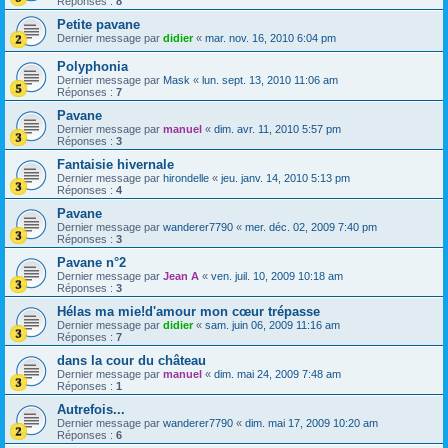
Réponses :
8
Petite pavane
Dernier message par
didier
«
mar. nov. 16, 2010 6:04 pm
Polyphonia
Dernier message par
Mask
«
lun. sept. 13, 2010 11:06 am
Réponses :
7
Pavane
Dernier message par
manuel
«
dim. avr. 11, 2010 5:57 pm
Réponses :
3
Fantaisie hivernale
Dernier message par
hirondelle
«
jeu. janv. 14, 2010 5:13 pm
Réponses :
4
Pavane
Dernier message par
wanderer7790
«
mer. déc. 02, 2009 7:40 pm
Réponses :
3
Pavane n°2
Dernier message par
Jean A
«
ven. juil. 10, 2009 10:18 am
Réponses :
3
Hélas ma mie!d'amour mon cœur trépasse
Dernier message par
didier
«
sam. juin 06, 2009 11:16 am
Réponses :
7
dans la cour du château
Dernier message par
manuel
«
dim. mai 24, 2009 7:48 am
Réponses :
1
Autrefois...
Dernier message par
wanderer7790
«
dim. mai 17, 2009 10:20 am
Réponses :
6