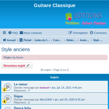
Guitare Classique
FAQ
Nous contacter
S’enregistrer
Connexion
Accueil
Portail
Index du forum
Compositions
Didierland
Autres musiques
Style anciens
Style anciens
Règles du forum
Nouveau sujet
38 sujets • Page
1
sur
1
Sujets
Le retour
Dernier message par
manuel
«
jeu. juil. 15, 2021 4:40 pm
Réponses :
7
Gigue
Dernier message par
Alex21800
«
jeu. juin 04, 2020 8:35 pm
Réponses :
1
Douce folie