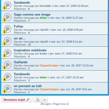
Sarabande
Dernier message par
hirondelle
«
ven. mars 27, 2009 10:46 pm
Réponses :
5
Sage comme une image
Dernier message par
didier
«
ven. nov. 14, 2008 11:27 pm
Réponses :
7
Folias
Dernier message par
rdan06
«
sam. oct. 18, 2008 6:09 pm
Réponses :
4
un air...
Dernier message par
rdan06
«
mar. oct. 07, 2008 8:12 pm
Réponses :
11
Inspiration médiévale
Dernier message par
lisolee
«
jeu. mars 27, 2008 8:01 am
Réponses :
4
Gaillarde
Dernier message par
ClassicGuitare
«
lun. oct. 29, 2007 10:15 am
Réponses :
1
Sarabande
Dernier message par
didier
«
sam. oct. 27, 2007 10:15 am
Réponses :
3
en pensant au luth
Dernier message par
ClassicGuitare
«
jeu. oct. 25, 2007 9:01 am
Réponses :
1
Nouveau sujet
38 sujets • Page
1
sur
1