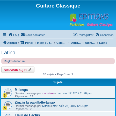
Guitare Classique
FAQ
Nous contacter
S’enregistrer
Connexion
Accueil
Portail
Index du forum
Compositions
Didierland
Autres musiques
Latino
Latino
Règles du forum
Nouveau sujet
20 sujets • Page
1
sur
1
Sujets
Milonga
Dernier message par
zacolma
«
mer. avr. 12, 2017 11:26 pm
Réponses :
13
Zinzin la papillotte-tango
Dernier message par
Mitaki
«
mar. août 23, 2016 12:54 pm
Réponses :
7
Fleur de Cactus