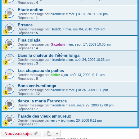
Réponses :
4
Etude andine
Dernier message par
hirondelle
«
mer. juil. 07, 2010 3:30 pm
Réponses :
1
Errance
Dernier message par
Hedji31
«
mar. mai 04, 2010 7:24 am
Réponses :
5
Pina colada
Dernier message par
Gazalain
«
jeu. sept. 17, 2009 10:35 am
Réponses :
4
Dans la chaleur de l'été-milonga
Dernier message par
hirondelle
«
lun. août 24, 2009 10:33 am
Réponses :
3
Les chapeaux de pailles
Dernier message par
didier
«
jeu. août 13, 2009 11:11 am
Réponses :
8
Bons vents-milonga
Dernier message par
hirondelle
«
mer. juin 24, 2009 1:06 pm
Réponses :
12
danza la maria Francesca
Dernier message par
hirondelle
«
sam. mars 29, 2008 12:08 pm
Réponses :
7
Parade des vieux amoureux
Dernier message par
jerry
«
jeu. mars 20, 2008 9:11 pm
Réponses :
1
Nouveau sujet