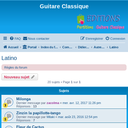
Guitare Classique
FAQ
Nous contacter
S’enregistrer
Connexion
Accueil
Portail
Index du forum
Compositions
Didierland
Autres musiques
Latino
Latino
Règles du forum
Nouveau sujet
20 sujets • Page
1
sur
1
Sujets
Milonga
Dernier message par
zacolma
«
mer. avr. 12, 2017 11:26 pm
Réponses :
13
Zinzin la papillotte-tango
Dernier message par
Mitaki
«
mar. août 23, 2016 12:54 pm
Réponses :
7
Fleur de Cactus