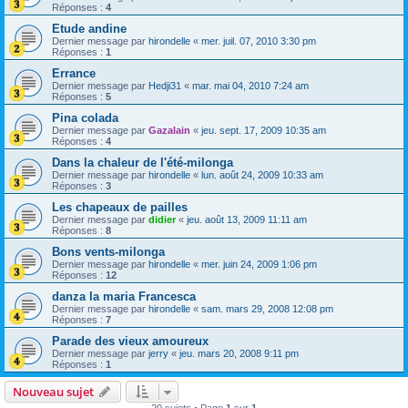
Réponses :
4
Etude andine
Dernier message par
hirondelle
«
mer. juil. 07, 2010 3:30 pm
Réponses :
1
Errance
Dernier message par
Hedji31
«
mar. mai 04, 2010 7:24 am
Réponses :
5
Pina colada
Dernier message par
Gazalain
«
jeu. sept. 17, 2009 10:35 am
Réponses :
4
Dans la chaleur de l'été-milonga
Dernier message par
hirondelle
«
lun. août 24, 2009 10:33 am
Réponses :
3
Les chapeaux de pailles
Dernier message par
didier
«
jeu. août 13, 2009 11:11 am
Réponses :
8
Bons vents-milonga
Dernier message par
hirondelle
«
mer. juin 24, 2009 1:06 pm
Réponses :
12
danza la maria Francesca
Dernier message par
hirondelle
«
sam. mars 29, 2008 12:08 pm
Réponses :
7
Parade des vieux amoureux
Dernier message par
jerry
«
jeu. mars 20, 2008 9:11 pm
Réponses :
1
Nouveau sujet