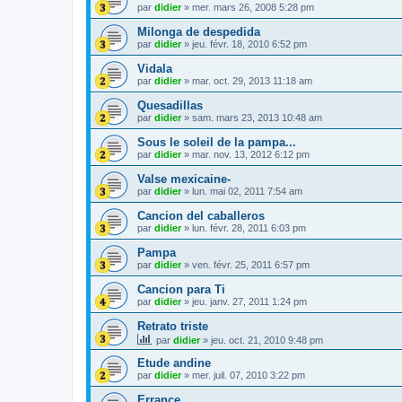
par
didier
»
mer. mars 26, 2008 5:28 pm
Milonga de despedida
par
didier
»
jeu. févr. 18, 2010 6:52 pm
Vidala
par
didier
»
mar. oct. 29, 2013 11:18 am
Quesadillas
par
didier
»
sam. mars 23, 2013 10:48 am
Sous le soleil de la pampa...
par
didier
»
mar. nov. 13, 2012 6:12 pm
Valse mexicaine-
par
didier
»
lun. mai 02, 2011 7:54 am
Cancion del caballeros
par
didier
»
lun. févr. 28, 2011 6:03 pm
Pampa
par
didier
»
ven. févr. 25, 2011 6:57 pm
Cancion para Ti
par
didier
»
jeu. janv. 27, 2011 1:24 pm
Retrato triste
par
didier
»
jeu. oct. 21, 2010 9:48 pm
Etude andine
par
didier
»
mer. juil. 07, 2010 3:22 pm
Errance