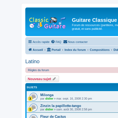
Guitare Classique
Forum de ressources (partitions, mu
gratuit, et sans publicité.
Accès rapide
FAQ
Nous contacter
Accueil
Portail
Index du forum
Compositions
Did
Latino
Règles du forum
Nouveau sujet
SUJETS
Milonga
par
didier
»
mar. sept. 16, 2008 2:30 pm
Zinzin la papillotte-tango
par
didier
»
sam. août 30, 2008 2:58 pm
Fleur de Cactus