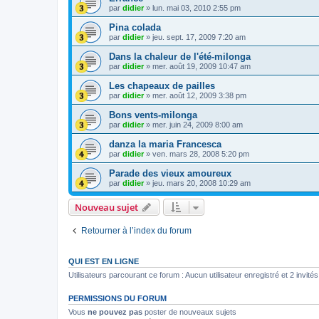
par
didier
»
lun. mai 03, 2010 2:55 pm
Pina colada
par
didier
»
jeu. sept. 17, 2009 7:20 am
Dans la chaleur de l'été-milonga
par
didier
»
mer. août 19, 2009 10:47 am
Les chapeaux de pailles
par
didier
»
mer. août 12, 2009 3:38 pm
Bons vents-milonga
par
didier
»
mer. juin 24, 2009 8:00 am
danza la maria Francesca
par
didier
»
ven. mars 28, 2008 5:20 pm
Parade des vieux amoureux
par
didier
»
jeu. mars 20, 2008 10:29 am
Nouveau sujet
Retourner à l’index du forum
QUI EST EN LIGNE
Utilisateurs parcourant ce forum : Aucun utilisateur enregistré et 2 invités
PERMISSIONS DU FORUM
Vous
ne pouvez pas
poster de nouveaux sujets