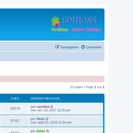
S’enregistrer
Connexion
20 sujets • Page
1
sur
1
VUES
DERNIER MESSAGE
D
par
zacolma
V
16574
e
mer. avr. 12, 2017 11:26 pm
r
u
n
D
par
Mitaki
V
9742
i
e
mar. août 23, 2016 12:54 pm
e
e
r
r
u
n
D
par
didier
s
m
V
i