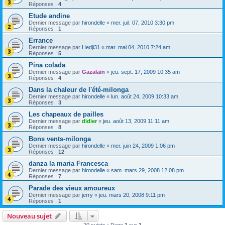
Réponses :
4
Etude andine
Dernier message par
hirondelle
«
mer. juil. 07, 2010 3:30 pm
Réponses :
1
Errance
Dernier message par
Hedji31
«
mar. mai 04, 2010 7:24 am
Réponses :
5
Pina colada
Dernier message par
Gazalain
«
jeu. sept. 17, 2009 10:35 am
Réponses :
4
Dans la chaleur de l'été-milonga
Dernier message par
hirondelle
«
lun. août 24, 2009 10:33 am
Réponses :
3
Les chapeaux de pailles
Dernier message par
didier
«
jeu. août 13, 2009 11:11 am
Réponses :
8
Bons vents-milonga
Dernier message par
hirondelle
«
mer. juin 24, 2009 1:06 pm
Réponses :
12
danza la maria Francesca
Dernier message par
hirondelle
«
sam. mars 29, 2008 12:08 pm
Réponses :
7
Parade des vieux amoureux
Dernier message par
jerry
«
jeu. mars 20, 2008 9:11 pm
Réponses :
1
Nouveau sujet