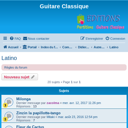
Guitare Classique
FAQ
Nous contacter
S’enregistrer
Connexion
Accueil
Portail
Index du forum
Compositions
Didierland
Autres musiques
Latino
Latino
Règles du forum
Nouveau sujet
20 sujets • Page
1
sur
1
Sujets
Milonga
Dernier message par
zacolma
«
mer. avr. 12, 2017 11:26 pm
Réponses :
13
Zinzin la papillotte-tango
Dernier message par
Mitaki
«
mar. août 23, 2016 12:54 pm
Réponses :
7
Fleur de Cactus