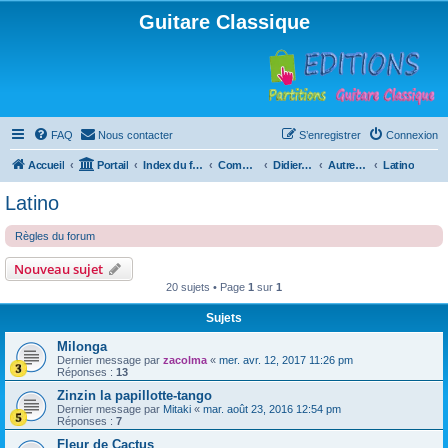
Guitare Classique
FAQ
Nous contacter
S’enregistrer
Connexion
Accueil
Portail
Index du forum
Compositions
Didierland
Autres musiques
Latino
Latino
Règles du forum
Nouveau sujet
20 sujets • Page
1
sur
1
Sujets
Milonga
Dernier message par
zacolma
«
mer. avr. 12, 2017 11:26 pm
Réponses :
13
Zinzin la papillotte-tango
Dernier message par
Mitaki
«
mar. août 23, 2016 12:54 pm
Réponses :
7
Fleur de Cactus