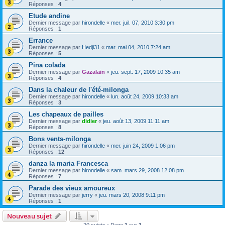
Réponses :
4
Etude andine
Dernier message par
hirondelle
«
mer. juil. 07, 2010 3:30 pm
Réponses :
1
Errance
Dernier message par
Hedji31
«
mar. mai 04, 2010 7:24 am
Réponses :
5
Pina colada
Dernier message par
Gazalain
«
jeu. sept. 17, 2009 10:35 am
Réponses :
4
Dans la chaleur de l'été-milonga
Dernier message par
hirondelle
«
lun. août 24, 2009 10:33 am
Réponses :
3
Les chapeaux de pailles
Dernier message par
didier
«
jeu. août 13, 2009 11:11 am
Réponses :
8
Bons vents-milonga
Dernier message par
hirondelle
«
mer. juin 24, 2009 1:06 pm
Réponses :
12
danza la maria Francesca
Dernier message par
hirondelle
«
sam. mars 29, 2008 12:08 pm
Réponses :
7
Parade des vieux amoureux
Dernier message par
jerry
«
jeu. mars 20, 2008 9:11 pm
Réponses :
1
Nouveau sujet