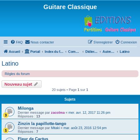
Guitare Classique
FAQ
Nous contacter
S’enregistrer
Connexion
Accueil
Portail
Index du forum
Compositions
Didierland
Autres musiques
Latino
Latino
Règles du forum
Nouveau sujet
20 sujets • Page
1
sur
1
Sujets
Milonga
Dernier message par
zacolma
«
mer. avr. 12, 2017 11:26 pm
Réponses :
13
Zinzin la papillotte-tango
Dernier message par
Mitaki
«
mar. août 23, 2016 12:54 pm
Réponses :
7
Fleur de Cactus