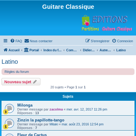
Guitare Classique
FAQ
Nous contacter
S’enregistrer
Connexion
Accueil
Portail
Index du forum
Compositions
Didierland
Autres musiques
Latino
Latino
Règles du forum
Nouveau sujet
20 sujets • Page
1
sur
1
Sujets
Milonga
Dernier message par
zacolma
«
mer. avr. 12, 2017 11:26 pm
Réponses :
13
Zinzin la papillotte-tango
Dernier message par
Mitaki
«
mar. août 23, 2016 12:54 pm
Réponses :
7
Fleur de Cactus