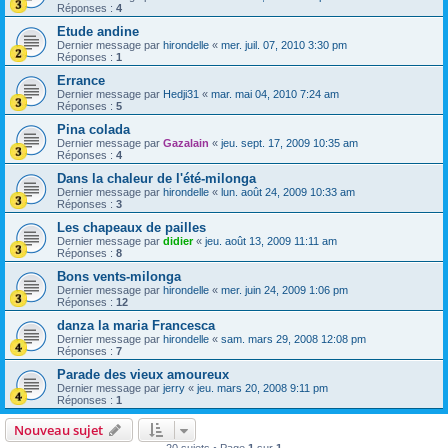
Réponses :
4
Etude andine
Dernier message par
hirondelle
«
mer. juil. 07, 2010 3:30 pm
Réponses :
1
Errance
Dernier message par
Hedji31
«
mar. mai 04, 2010 7:24 am
Réponses :
5
Pina colada
Dernier message par
Gazalain
«
jeu. sept. 17, 2009 10:35 am
Réponses :
4
Dans la chaleur de l'été-milonga
Dernier message par
hirondelle
«
lun. août 24, 2009 10:33 am
Réponses :
3
Les chapeaux de pailles
Dernier message par
didier
«
jeu. août 13, 2009 11:11 am
Réponses :
8
Bons vents-milonga
Dernier message par
hirondelle
«
mer. juin 24, 2009 1:06 pm
Réponses :
12
danza la maria Francesca
Dernier message par
hirondelle
«
sam. mars 29, 2008 12:08 pm
Réponses :
7
Parade des vieux amoureux
Dernier message par
jerry
«
jeu. mars 20, 2008 9:11 pm
Réponses :
1
Nouveau sujet