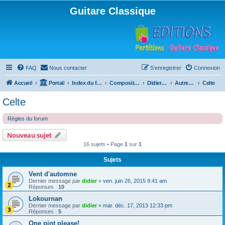
Guitare Classique
FAQ
Nous contacter
S’enregistrer
Connexion
Accueil
Portail
Index du forum
Compositions
Didierland
Autres musiques
Celte
Celte
Règles du forum
Nouveau sujet
16 sujets • Page
1
sur
1
Sujets
Vent d'automne
Dernier message par
didier
«
ven. juin 26, 2015 9:41 am
Réponses :
10
Lokournan
Dernier message par
didier
«
mar. déc. 17, 2013 12:33 pm
Réponses :
5
One pint please!