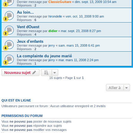
Dernier message par
ClassicGuitare
«
dim. sept. 13, 2009 10:54 am
Réponses :
2
Au loin...
Dernier message par
hirondelle
«
ven. oct. 10, 2008 9:00 am
Réponses :
6
Vent dOuest
Dernier message par
didier
«
mar. sept. 23, 2008 8:27 pm
Réponses :
4
Jeux d'enfants
Dernier message par
jerry
«
sam. mars 15, 2008 6:41 pm
Réponses :
2
La complainte du jeune marié
Dernier message par
jerry
«
mar. mars 11, 2008 2:24 pm
Réponses :
1
Nouveau sujet
16 sujets • Page
1
sur
1
Aller à
QUI EST EN LIGNE
Utilisateurs parcourant ce forum : Aucun utilisateur enregistré et 2 invités
PERMISSIONS DU FORUM
Vous
ne pouvez pas
poster de nouveaux sujets
Vous
ne pouvez pas
répondre aux sujets
Vous
ne pouvez pas
modifier vos messages