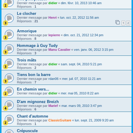
Dernier message par
didier
«
dim. févr. 10, 2013 10:46 am
Réponses :
1
Le clocher
Dernier message par
Henri
«
lun. oct. 22, 2012 11:56 am
Réponses :
21
1
2
Armorique
Dernier message par
lepierre
«
dim. oct. 21, 2012 12:34 pm
Réponses :
8
Hommage à Guy Tudy
Dernier message par
Manu Cavalier
«
ven. janv. 06, 2012 3:15 pm
Réponses :
3
Trois mâts
Dernier message par
didier
«
sam. sept. 04, 2010 5:21 pm
Réponses :
2
Tiens bon la barre
Dernier message par
rdan06
«
mer. juil. 07, 2010 11:21 am
Réponses :
7
En chemin vers...
Dernier message par
didier
«
mer. mai 05, 2010 8:22 am
D'am mignonez Breizh
Dernier message par
Marief
«
mar. mars 09, 2010 3:47 pm
Réponses :
6
Chant d'automne
Dernier message par
ClassicGuitare
«
lun. sept. 21, 2009 9:20 am
Réponses :
1
Crépuscule