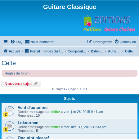
Guitare Classique
FAQ
Nous contacter
S’enregistrer
Connexion
Accueil
Portail
Index du forum
Compositions
Didierland
Autres musiques
Celte
Celte
Règles du forum
Nouveau sujet
16 sujets • Page
1
sur
1
Sujets
Vent d'automne
Dernier message par
didier
«
ven. juin 26, 2015 9:41 am
Réponses :
10
Lokournan
Dernier message par
didier
«
mar. déc. 17, 2013 12:33 pm
Réponses :
5
One pint please!