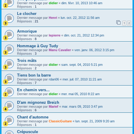
Dernier message par
didier
«
dim. févr. 10, 2013 10:46 am
Réponses :
1
Le clocher
Dernier message par
Henri
«
lun. oct. 22, 2012 11:56 am
Réponses :
21
1
2
Armorique
Dernier message par
lepierre
«
dim. oct. 21, 2012 12:34 pm
Réponses :
8
Hommage à Guy Tudy
Dernier message par
Manu Cavalier
«
ven. janv. 06, 2012 3:15 pm
Réponses :
3
Trois mâts
Dernier message par
didier
«
sam. sept. 04, 2010 5:21 pm
Réponses :
2
Tiens bon la barre
Dernier message par
rdan06
«
mer. juil. 07, 2010 11:21 am
Réponses :
7
En chemin vers...
Dernier message par
didier
«
mer. mai 05, 2010 8:22 am
D'am mignonez Breizh
Dernier message par
Marief
«
mar. mars 09, 2010 3:47 pm
Réponses :
6
Chant d'automne
Dernier message par
ClassicGuitare
«
lun. sept. 21, 2009 9:20 am
Réponses :
1
Crépuscule