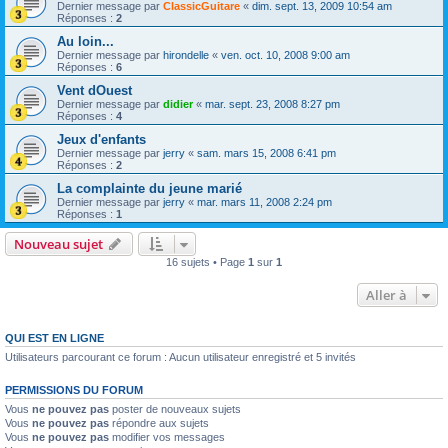
Dernier message par
ClassicGuitare
«
dim. sept. 13, 2009 10:54 am
Réponses :
2
Au loin...
Dernier message par
hirondelle
«
ven. oct. 10, 2008 9:00 am
Réponses :
6
Vent dOuest
Dernier message par
didier
«
mar. sept. 23, 2008 8:27 pm
Réponses :
4
Jeux d'enfants
Dernier message par
jerry
«
sam. mars 15, 2008 6:41 pm
Réponses :
2
La complainte du jeune marié
Dernier message par
jerry
«
mar. mars 11, 2008 2:24 pm
Réponses :
1
Nouveau sujet
16 sujets • Page
1
sur
1
Aller à
QUI EST EN LIGNE
Utilisateurs parcourant ce forum : Aucun utilisateur enregistré et 5 invités
PERMISSIONS DU FORUM
Vous
ne pouvez pas
poster de nouveaux sujets
Vous
ne pouvez pas
répondre aux sujets
Vous
ne pouvez pas
modifier vos messages