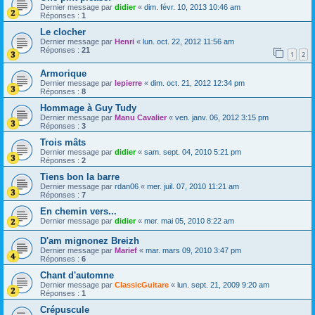
Dernier message par
didier
«
dim. févr. 10, 2013 10:46 am
Réponses :
1
Le clocher
Dernier message par
Henri
«
lun. oct. 22, 2012 11:56 am
Réponses :
21
1
2
Armorique
Dernier message par
lepierre
«
dim. oct. 21, 2012 12:34 pm
Réponses :
8
Hommage à Guy Tudy
Dernier message par
Manu Cavalier
«
ven. janv. 06, 2012 3:15 pm
Réponses :
3
Trois mâts
Dernier message par
didier
«
sam. sept. 04, 2010 5:21 pm
Réponses :
2
Tiens bon la barre
Dernier message par
rdan06
«
mer. juil. 07, 2010 11:21 am
Réponses :
7
En chemin vers...
Dernier message par
didier
«
mer. mai 05, 2010 8:22 am
D'am mignonez Breizh
Dernier message par
Marief
«
mar. mars 09, 2010 3:47 pm
Réponses :
6
Chant d'automne
Dernier message par
ClassicGuitare
«
lun. sept. 21, 2009 9:20 am
Réponses :
1
Crépuscule