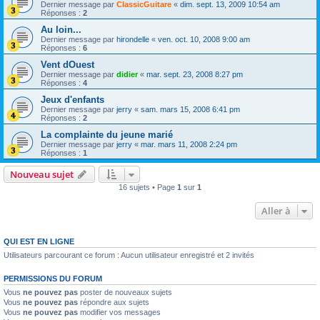
Dernier message par
ClassicGuitare
«
dim. sept. 13, 2009 10:54 am
Réponses :
2
Au loin...
Dernier message par
hirondelle
«
ven. oct. 10, 2008 9:00 am
Réponses :
6
Vent dOuest
Dernier message par
didier
«
mar. sept. 23, 2008 8:27 pm
Réponses :
4
Jeux d'enfants
Dernier message par
jerry
«
sam. mars 15, 2008 6:41 pm
Réponses :
2
La complainte du jeune marié
Dernier message par
jerry
«
mar. mars 11, 2008 2:24 pm
Réponses :
1
Nouveau sujet
16 sujets • Page
1
sur
1
Aller à
QUI EST EN LIGNE
Utilisateurs parcourant ce forum : Aucun utilisateur enregistré et 2 invités
PERMISSIONS DU FORUM
Vous
ne pouvez pas
poster de nouveaux sujets
Vous
ne pouvez pas
répondre aux sujets
Vous
ne pouvez pas
modifier vos messages