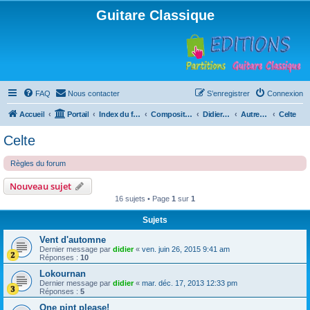
Guitare Classique
FAQ
Nous contacter
S’enregistrer
Connexion
Accueil
Portail
Index du forum
Compositions
Didierland
Autres musiques
Celte
Celte
Règles du forum
Nouveau sujet
16 sujets • Page
1
sur
1
Sujets
Vent d'automne
Dernier message par
didier
«
ven. juin 26, 2015 9:41 am
Réponses :
10
Lokournan
Dernier message par
didier
«
mar. déc. 17, 2013 12:33 pm
Réponses :
5
One pint please!