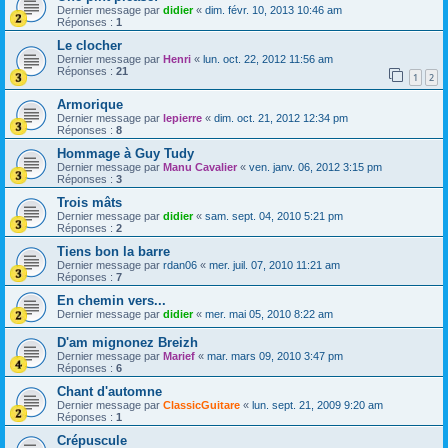
Dernier message par
didier
«
dim. févr. 10, 2013 10:46 am
Réponses :
1
Le clocher
Dernier message par
Henri
«
lun. oct. 22, 2012 11:56 am
Réponses :
21
1
2
Armorique
Dernier message par
lepierre
«
dim. oct. 21, 2012 12:34 pm
Réponses :
8
Hommage à Guy Tudy
Dernier message par
Manu Cavalier
«
ven. janv. 06, 2012 3:15 pm
Réponses :
3
Trois mâts
Dernier message par
didier
«
sam. sept. 04, 2010 5:21 pm
Réponses :
2
Tiens bon la barre
Dernier message par
rdan06
«
mer. juil. 07, 2010 11:21 am
Réponses :
7
En chemin vers...
Dernier message par
didier
«
mer. mai 05, 2010 8:22 am
D'am mignonez Breizh
Dernier message par
Marief
«
mar. mars 09, 2010 3:47 pm
Réponses :
6
Chant d'automne
Dernier message par
ClassicGuitare
«
lun. sept. 21, 2009 9:20 am
Réponses :
1
Crépuscule