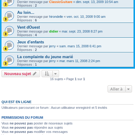
Dernier message par
ClassicGuitare
«
dim. sept. 13, 2009 10:54 am
Réponses :
2
Au loin...
Dernier message par
hirondelle
«
ven. oct. 10, 2008 9:00 am
Réponses :
6
Vent dOuest
Dernier message par
didier
«
mar. sept. 23, 2008 8:27 pm
Réponses :
4
Jeux d'enfants
Dernier message par
jerry
«
sam. mars 15, 2008 6:41 pm
Réponses :
2
La complainte du jeune marié
Dernier message par
jerry
«
mar. mars 11, 2008 2:24 pm
Réponses :
1
Nouveau sujet
16 sujets • Page
1
sur
1
Aller à
QUI EST EN LIGNE
Utilisateurs parcourant ce forum : Aucun utilisateur enregistré et 5 invités
PERMISSIONS DU FORUM
Vous
ne pouvez pas
poster de nouveaux sujets
Vous
ne pouvez pas
répondre aux sujets
Vous
ne pouvez pas
modifier vos messages