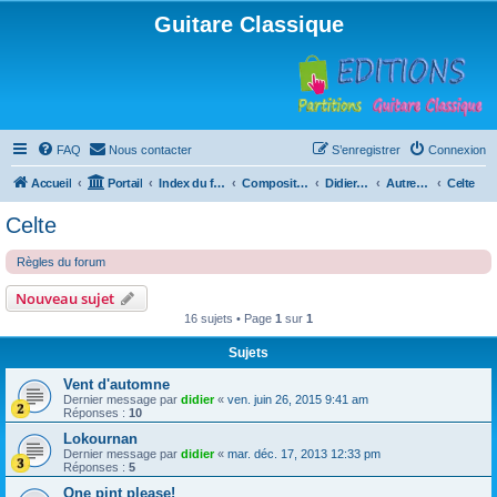
Guitare Classique
FAQ
Nous contacter
S’enregistrer
Connexion
Accueil
Portail
Index du forum
Compositions
Didierland
Autres musiques
Celte
Celte
Règles du forum
Nouveau sujet
16 sujets • Page
1
sur
1
Sujets
Vent d'automne
Dernier message par
didier
«
ven. juin 26, 2015 9:41 am
Réponses :
10
Lokournan
Dernier message par
didier
«
mar. déc. 17, 2013 12:33 pm
Réponses :
5
One pint please!