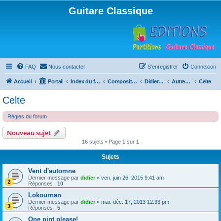
Guitare Classique
FAQ
Nous contacter
S’enregistrer
Connexion
Accueil
Portail
Index du forum
Compositions
Didierland
Autres musiques
Celte
Celte
Règles du forum
Nouveau sujet
16 sujets • Page
1
sur
1
Sujets
Vent d'automne
Dernier message par
didier
«
ven. juin 26, 2015 9:41 am
Réponses :
10
Lokournan
Dernier message par
didier
«
mar. déc. 17, 2013 12:33 pm
Réponses :
5
One pint please!