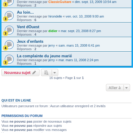
Dernier message par
ClassicGuitare
«
dim. sept. 13, 2009 10:54 am
Réponses :
2
Au loin...
Dernier message par
hirondelle
«
ven. oct. 10, 2008 9:00 am
Réponses :
6
Vent dOuest
Dernier message par
didier
«
mar. sept. 23, 2008 8:27 pm
Réponses :
4
Jeux d'enfants
Dernier message par
jerry
«
sam. mars 15, 2008 6:41 pm
Réponses :
2
La complainte du jeune marié
Dernier message par
jerry
«
mar. mars 11, 2008 2:24 pm
Réponses :
1
Nouveau sujet
16 sujets • Page
1
sur
1
Aller à
QUI EST EN LIGNE
Utilisateurs parcourant ce forum : Aucun utilisateur enregistré et 2 invités
PERMISSIONS DU FORUM
Vous
ne pouvez pas
poster de nouveaux sujets
Vous
ne pouvez pas
répondre aux sujets
Vous
ne pouvez pas
modifier vos messages