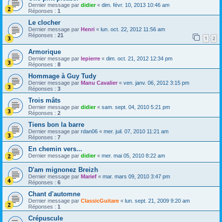
Dernier message par
didier
«
dim. févr. 10, 2013 10:46 am
Réponses :
1
Le clocher
Dernier message par
Henri
«
lun. oct. 22, 2012 11:56 am
Réponses :
21
1
2
Armorique
Dernier message par
lepierre
«
dim. oct. 21, 2012 12:34 pm
Réponses :
8
Hommage à Guy Tudy
Dernier message par
Manu Cavalier
«
ven. janv. 06, 2012 3:15 pm
Réponses :
3
Trois mâts
Dernier message par
didier
«
sam. sept. 04, 2010 5:21 pm
Réponses :
2
Tiens bon la barre
Dernier message par
rdan06
«
mer. juil. 07, 2010 11:21 am
Réponses :
7
En chemin vers...
Dernier message par
didier
«
mer. mai 05, 2010 8:22 am
D'am mignonez Breizh
Dernier message par
Marief
«
mar. mars 09, 2010 3:47 pm
Réponses :
6
Chant d'automne
Dernier message par
ClassicGuitare
«
lun. sept. 21, 2009 9:20 am
Réponses :
1
Crépuscule