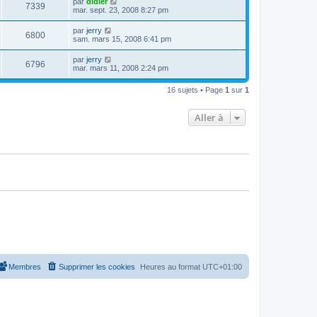
D
par
didier
s
m
V
7339
i
a
e
mar. sept. 23, 2008 8:27 pm
e
e
e
g
r
s
r
u
e
n
s
D
par
jerry
s
m
V
6800
i
a
e
sam. mars 15, 2008 6:41 pm
e
e
e
g
r
s
r
u
e
n
s
D
par
jerry
s
m
V
6796
i
a
e
mar. mars 11, 2008 2:24 pm
e
e
e
g
r
s
r
u
e
n
s
s
m
16 sujets • Page
1
sur
1
i
a
e
e
e
g
s
r
e
s
Aller à
s
m
a
e
g
s
e
s
a
g
e
Membres
Supprimer les cookies
Heures au format
UTC+01:00