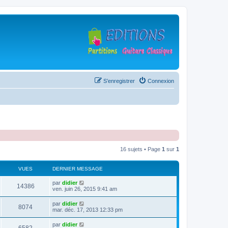
S’enregistrer
Connexion
16 sujets • Page
1
sur
1
VUES
DERNIER MESSAGE
D
par
didier
V
14386
e
ven. juin 26, 2015 9:41 am
r
u
n
D
par
didier
V
8074
i
e
mar. déc. 17, 2013 12:33 pm
e
e
r
r
u
n
D
par
didier
s
m
V
i