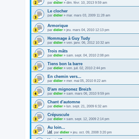
par
didier
»
dim. févr. 10, 2013 9:59 am
Le clocher
par
didier
»
mar. mars 03, 2009 11:28 am
Armorique
par
didier
»
jeu. mars 04, 2010 12:13 pm
Hommage à Guy Tudy
par
didier
»
ven. janv. 06, 2012 10:32 am
Trois mâts
par
didier
»
sam. sept. 04, 2010 2:08 pm
Tiens bon la barre
par
didier
»
ven. juil. 02, 2010 2:44 pm
En chemin vers...
par
didier
»
mer. mai 05, 2010 8:22 am
D'am mignonez Breizh
par
didier
»
sam. mars 06, 2010 9:59 pm
Chant d'automne
par
didier
»
lun. sept. 21, 2009 6:32 am
Crépuscule
par
didier
»
sam. sept. 12, 2009 2:14 pm
Au loin...
par
didier
»
jeu. oct. 09, 2008 3:20 pm