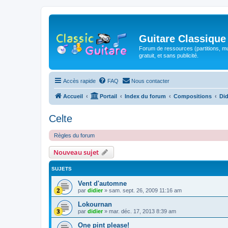
Guitare Classique
Forum de ressources (partitions, mu
gratuit, et sans publicité.
Accès rapide
FAQ
Nous contacter
Accueil
Portail
Index du forum
Compositions
Did
Celte
Règles du forum
Nouveau sujet
SUJETS
Vent d'automne
par
didier
»
sam. sept. 26, 2009 11:16 am
Lokournan
par
didier
»
mar. déc. 17, 2013 8:39 am
One pint please!