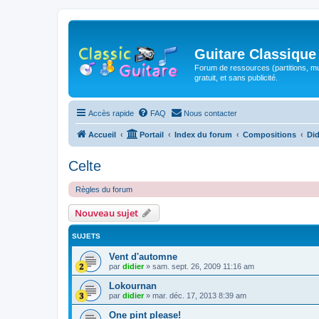
Guitare Classique
Forum de ressources (partitions, mu
gratuit, et sans publicité.
Accès rapide
FAQ
Nous contacter
Accueil
Portail
Index du forum
Compositions
Did
Celte
Règles du forum
Nouveau sujet
SUJETS
Vent d'automne
par
didier
»
sam. sept. 26, 2009 11:16 am
Lokournan
par
didier
»
mar. déc. 17, 2013 8:39 am
One pint please!