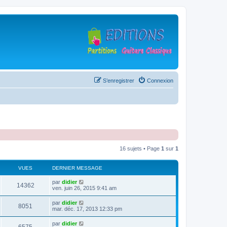
S’enregistrer
Connexion
16 sujets • Page
1
sur
1
VUES
DERNIER MESSAGE
D
par
didier
V
14362
e
ven. juin 26, 2015 9:41 am
r
u
n
D
par
didier
V
8051
i
e
mar. déc. 17, 2013 12:33 pm
e
e
r
r
u
n
D
par
didier
s
m
V
i