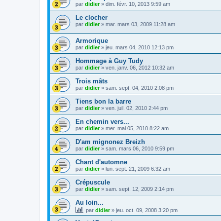
par
didier
»
dim. févr. 10, 2013 9:59 am
Le clocher
par
didier
»
mar. mars 03, 2009 11:28 am
Armorique
par
didier
»
jeu. mars 04, 2010 12:13 pm
Hommage à Guy Tudy
par
didier
»
ven. janv. 06, 2012 10:32 am
Trois mâts
par
didier
»
sam. sept. 04, 2010 2:08 pm
Tiens bon la barre
par
didier
»
ven. juil. 02, 2010 2:44 pm
En chemin vers...
par
didier
»
mer. mai 05, 2010 8:22 am
D'am mignonez Breizh
par
didier
»
sam. mars 06, 2010 9:59 pm
Chant d'automne
par
didier
»
lun. sept. 21, 2009 6:32 am
Crépuscule
par
didier
»
sam. sept. 12, 2009 2:14 pm
Au loin...
par
didier
»
jeu. oct. 09, 2008 3:20 pm