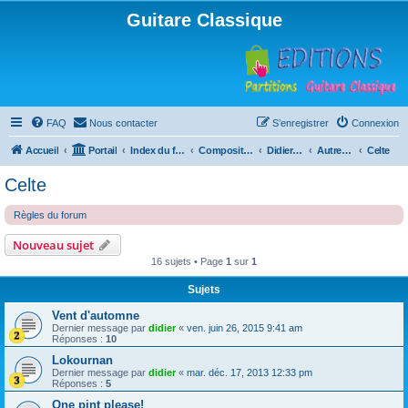
Guitare Classique
FAQ
Nous contacter
S’enregistrer
Connexion
Accueil
Portail
Index du forum
Compositions
Didierland
Autres musiques
Celte
Celte
Règles du forum
Nouveau sujet
16 sujets • Page
1
sur
1
Sujets
Vent d'automne
Dernier message par
didier
«
ven. juin 26, 2015 9:41 am
Réponses :
10
Lokournan
Dernier message par
didier
«
mar. déc. 17, 2013 12:33 pm
Réponses :
5
One pint please!