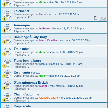
Dernier message par
didier
«
dim. févr. 10, 2013 10:46 am
Réponses :
1
Le clocher
Dernier message par
Henri
«
lun. oct. 22, 2012 11:56 am
Réponses :
21
1
2
Armorique
Dernier message par
lepierre
«
dim. oct. 21, 2012 12:34 pm
Réponses :
8
Hommage à Guy Tudy
Dernier message par
Manu Cavalier
«
ven. janv. 06, 2012 3:15 pm
Réponses :
3
Trois mâts
Dernier message par
didier
«
sam. sept. 04, 2010 5:21 pm
Réponses :
2
Tiens bon la barre
Dernier message par
rdan06
«
mer. juil. 07, 2010 11:21 am
Réponses :
7
En chemin vers...
Dernier message par
didier
«
mer. mai 05, 2010 8:22 am
D'am mignonez Breizh
Dernier message par
Marief
«
mar. mars 09, 2010 3:47 pm
Réponses :
6
Chant d'automne
Dernier message par
ClassicGuitare
«
lun. sept. 21, 2009 9:20 am
Réponses :
1
Crépuscule