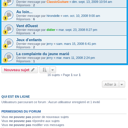
Dernier message par
ClassicGuitare
«
dim. sept. 13, 2009 10:54 am
Réponses :
2
Au loin...
Dernier message par
hirondelle
«
ven. oct. 10, 2008 9:00 am
Réponses :
6
Vent dOuest
Dernier message par
didier
«
mar. sept. 23, 2008 8:27 pm
Réponses :
4
Jeux d'enfants
Dernier message par
jerry
«
sam. mars 15, 2008 6:41 pm
Réponses :
2
La complainte du jeune marié
Dernier message par
jerry
«
mar. mars 11, 2008 2:24 pm
Réponses :
1
Nouveau sujet
16 sujets • Page
1
sur
1
Aller à
QUI EST EN LIGNE
Utilisateurs parcourant ce forum : Aucun utilisateur enregistré et 1 invité
PERMISSIONS DU FORUM
Vous
ne pouvez pas
poster de nouveaux sujets
Vous
ne pouvez pas
répondre aux sujets
Vous
ne pouvez pas
modifier vos messages