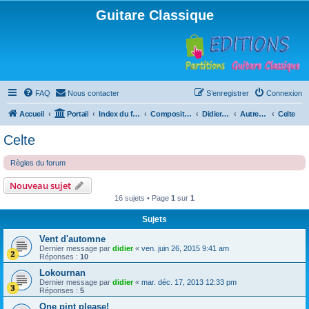
Guitare Classique
FAQ
Nous contacter
S’enregistrer
Connexion
Accueil
Portail
Index du forum
Compositions
Didierland
Autres musiques
Celte
Celte
Règles du forum
Nouveau sujet
16 sujets • Page
1
sur
1
Sujets
Vent d'automne
Dernier message par
didier
«
ven. juin 26, 2015 9:41 am
Réponses :
10
Lokournan
Dernier message par
didier
«
mar. déc. 17, 2013 12:33 pm
Réponses :
5
One pint please!