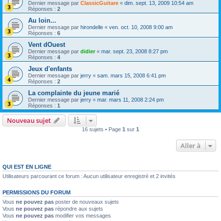
Dernier message par
ClassicGuitare
«
dim. sept. 13, 2009 10:54 am
Réponses :
2
Au loin...
Dernier message par
hirondelle
«
ven. oct. 10, 2008 9:00 am
Réponses :
6
Vent dOuest
Dernier message par
didier
«
mar. sept. 23, 2008 8:27 pm
Réponses :
4
Jeux d'enfants
Dernier message par
jerry
«
sam. mars 15, 2008 6:41 pm
Réponses :
2
La complainte du jeune marié
Dernier message par
jerry
«
mar. mars 11, 2008 2:24 pm
Réponses :
1
Nouveau sujet
16 sujets • Page
1
sur
1
Aller à
QUI EST EN LIGNE
Utilisateurs parcourant ce forum : Aucun utilisateur enregistré et 2 invités
PERMISSIONS DU FORUM
Vous
ne pouvez pas
poster de nouveaux sujets
Vous
ne pouvez pas
répondre aux sujets
Vous
ne pouvez pas
modifier vos messages