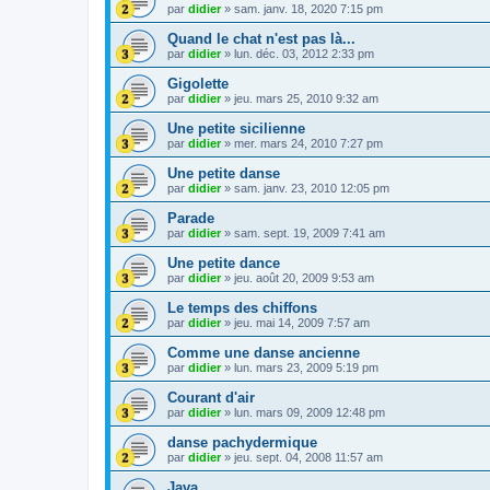
par
didier
»
sam. janv. 18, 2020 7:15 pm
Quand le chat n'est pas là...
par
didier
»
lun. déc. 03, 2012 2:33 pm
Gigolette
par
didier
»
jeu. mars 25, 2010 9:32 am
Une petite sicilienne
par
didier
»
mer. mars 24, 2010 7:27 pm
Une petite danse
par
didier
»
sam. janv. 23, 2010 12:05 pm
Parade
par
didier
»
sam. sept. 19, 2009 7:41 am
Une petite dance
par
didier
»
jeu. août 20, 2009 9:53 am
Le temps des chiffons
par
didier
»
jeu. mai 14, 2009 7:57 am
Comme une danse ancienne
par
didier
»
lun. mars 23, 2009 5:19 pm
Courant d'air
par
didier
»
lun. mars 09, 2009 12:48 pm
danse pachydermique
par
didier
»
jeu. sept. 04, 2008 11:57 am
Java