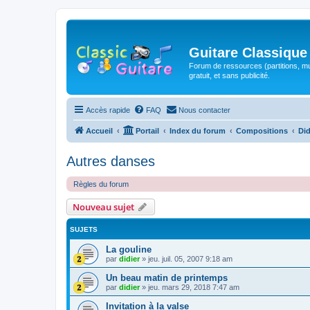
Guitare Classique
Forum de ressources (partitions, mu
gratuit, et sans publicité.
Accès rapide
FAQ
Nous contacter
Accueil
Portail
Index du forum
Compositions
Did
Autres danses
Règles du forum
Nouveau sujet
SUJETS
La gouline
par
didier
»
jeu. juil. 05, 2007 9:18 am
Un beau matin de printemps
par
didier
»
jeu. mars 29, 2018 7:47 am
Invitation à la valse