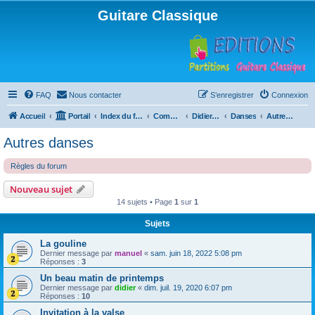
Guitare Classique
FAQ
Nous contacter
S’enregistrer
Connexion
Accueil
Portail
Index du forum
Compositions
Didierland
Danses
Autres danses
Autres danses
Règles du forum
Nouveau sujet
14 sujets • Page
1
sur
1
Sujets
La gouline
Dernier message par
manuel
«
sam. juin 18, 2022 5:08 pm
Réponses :
3
Un beau matin de printemps
Dernier message par
didier
«
dim. juil. 19, 2020 6:07 pm
Réponses :
10
Invitation à la valse