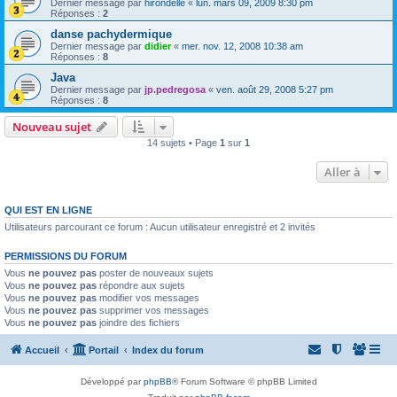
Dernier message par
hirondelle
«
lun. mars 09, 2009 8:30 pm
Réponses :
2
danse pachydermique
Dernier message par
didier
«
mer. nov. 12, 2008 10:38 am
Réponses :
8
Java
Dernier message par
jp.pedregosa
«
ven. août 29, 2008 5:27 pm
Réponses :
8
Nouveau sujet
14 sujets • Page
1
sur
1
Aller à
QUI EST EN LIGNE
Utilisateurs parcourant ce forum : Aucun utilisateur enregistré et 2 invités
PERMISSIONS DU FORUM
Vous
ne pouvez pas
poster de nouveaux sujets
Vous
ne pouvez pas
répondre aux sujets
Vous
ne pouvez pas
modifier vos messages
Vous
ne pouvez pas
supprimer vos messages
Vous
ne pouvez pas
joindre des fichiers
Accueil
Portail
Index du forum
Développé par
phpBB
® Forum Software © phpBB Limited