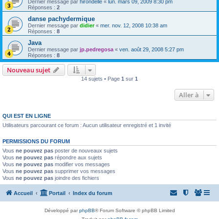
Dernier message par
hirondelle
«
lun. mars 09, 2009 8:30 pm
Réponses :
2
danse pachydermique
Dernier message par
didier
«
mer. nov. 12, 2008 10:38 am
Réponses :
8
Java
Dernier message par
jp.pedregosa
«
ven. août 29, 2008 5:27 pm
Réponses :
8
Nouveau sujet
14 sujets • Page
1
sur
1
Aller à
QUI EST EN LIGNE
Utilisateurs parcourant ce forum : Aucun utilisateur enregistré et 1 invité
PERMISSIONS DU FORUM
Vous
ne pouvez pas
poster de nouveaux sujets
Vous
ne pouvez pas
répondre aux sujets
Vous
ne pouvez pas
modifier vos messages
Vous
ne pouvez pas
supprimer vos messages
Vous
ne pouvez pas
joindre des fichiers
Accueil
Portail
Index du forum
Développé par
phpBB
® Forum Software © phpBB Limited