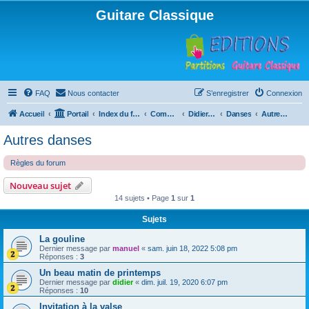
Guitare Classique
FAQ
Nous contacter
S’enregistrer
Connexion
Accueil
Portail
Index du forum
Compositions
Didierland
Danses
Autres danses
Autres danses
Règles du forum
Nouveau sujet
14 sujets • Page
1
sur
1
Sujets
La gouline
Dernier message par
manuel
«
sam. juin 18, 2022 5:08 pm
Réponses :
3
Un beau matin de printemps
Dernier message par
didier
«
dim. juil. 19, 2020 6:07 pm
Réponses :
10
Invitation à la valse