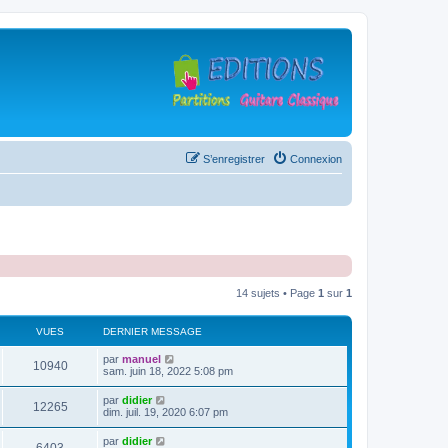
S’enregistrer
Connexion
14 sujets • Page
1
sur
1
VUES
DERNIER MESSAGE
D
par
manuel
V
10940
e
sam. juin 18, 2022 5:08 pm
r
u
n
D
par
didier
V
12265
i
e
dim. juil. 19, 2020 6:07 pm
e
e
r
r
u
n
D
par
didier
s
m
V
i