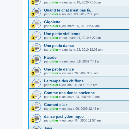
par
didier
»
sam. janv. 18, 2020 7:15 pm
Quand le chat n'est pas là...
par
didier
»
lun. déc. 03, 2012 2:33 pm
Gigolette
par
didier
»
jeu. mars 25, 2010 9:32 am
Une petite sicilienne
par
didier
»
mer. mars 24, 2010 7:27 pm
Une petite danse
par
didier
»
sam. janv. 23, 2010 12:05 pm
Parade
par
didier
»
sam. sept. 19, 2009 7:41 am
Une petite dance
par
didier
»
jeu. août 20, 2009 9:53 am
Le temps des chiffons
par
didier
»
jeu. mai 14, 2009 7:57 am
Comme une danse ancienne
par
didier
»
lun. mars 23, 2009 5:19 pm
Courant d'air
par
didier
»
lun. mars 09, 2009 12:48 pm
danse pachydermique
par
didier
»
jeu. sept. 04, 2008 11:57 am
Java