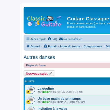
Guitare Classique
Forum de ressources (partitions, mu
gratuit, et sans publicité.
Accès rapide
FAQ
Nous contacter
Accueil
Portail
Index du forum
Compositions
Did
Autres danses
Règles du forum
Nouveau sujet
SUJETS
La gouline
par
didier
»
jeu. juil. 05, 2007 9:18 am
Un beau matin de printemps
par
didier
»
jeu. mars 29, 2018 7:47 am
Invitation à la valse