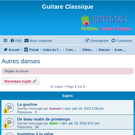
Guitare Classique
FAQ
Nous contacter
S’enregistrer
Connexion
Accueil
Portail
Index du forum
Compositions
Didierland
Danses
Autres danses
Autres danses
Règles du forum
Nouveau sujet
14 sujets • Page
1
sur
1
Sujets
La gouline
Dernier message par
manuel
«
sam. juin 18, 2022 5:08 pm
Réponses :
3
Un beau matin de printemps
Dernier message par
didier
«
dim. juil. 19, 2020 6:07 pm
Réponses :
10
Invitation à la valse