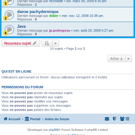
Dernier message par
hirondelle
«
lun. mars 09, 2009 8:30 pm
Réponses :
2
danse pachydermique
Dernier message par
didier
«
mer. nov. 12, 2008 10:38 am
Réponses :
8
Java
Dernier message par
jp.pedregosa
«
ven. août 29, 2008 5:27 pm
Réponses :
8
Nouveau sujet
14 sujets • Page
1
sur
1
Aller à
QUI EST EN LIGNE
Utilisateurs parcourant ce forum : Aucun utilisateur enregistré et 2 invités
PERMISSIONS DU FORUM
Vous
ne pouvez pas
poster de nouveaux sujets
Vous
ne pouvez pas
répondre aux sujets
Vous
ne pouvez pas
modifier vos messages
Vous
ne pouvez pas
supprimer vos messages
Vous
ne pouvez pas
joindre des fichiers
Accueil
Portail
Index du forum
Développé par
phpBB
® Forum Software © phpBB Limited