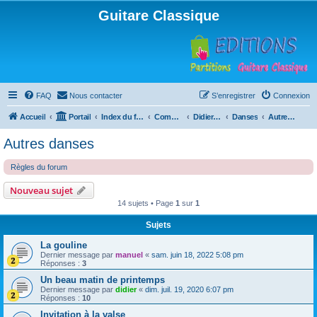
Guitare Classique
FAQ
Nous contacter
S’enregistrer
Connexion
Accueil
Portail
Index du forum
Compositions
Didierland
Danses
Autres danses
Autres danses
Règles du forum
Nouveau sujet
14 sujets • Page
1
sur
1
Sujets
La gouline
Dernier message par
manuel
«
sam. juin 18, 2022 5:08 pm
Réponses :
3
Un beau matin de printemps
Dernier message par
didier
«
dim. juil. 19, 2020 6:07 pm
Réponses :
10
Invitation à la valse