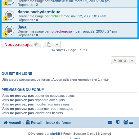
Dernier message par
hirondelle
«
lun. mars 09, 2009 8:30 pm
Réponses :
2
danse pachydermique
Dernier message par
didier
«
mer. nov. 12, 2008 10:38 am
Réponses :
8
Java
Dernier message par
jp.pedregosa
«
ven. août 29, 2008 5:27 pm
Réponses :
8
Nouveau sujet
14 sujets • Page
1
sur
1
Aller à
QUI EST EN LIGNE
Utilisateurs parcourant ce forum : Aucun utilisateur enregistré et 1 invité
PERMISSIONS DU FORUM
Vous
ne pouvez pas
poster de nouveaux sujets
Vous
ne pouvez pas
répondre aux sujets
Vous
ne pouvez pas
modifier vos messages
Vous
ne pouvez pas
supprimer vos messages
Vous
ne pouvez pas
joindre des fichiers
Accueil
Portail
Index du forum
Développé par
phpBB
® Forum Software © phpBB Limited