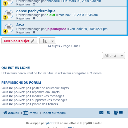
Dernier message par
hirondelle
«
lun. mars 09, 2009 8:30 pm
Réponses :
2
danse pachydermique
Dernier message par
didier
«
mer. nov. 12, 2008 10:38 am
Réponses :
8
Java
Dernier message par
jp.pedregosa
«
ven. août 29, 2008 5:27 pm
Réponses :
8
Nouveau sujet
14 sujets • Page
1
sur
1
Aller à
QUI EST EN LIGNE
Utilisateurs parcourant ce forum : Aucun utilisateur enregistré et 3 invités
PERMISSIONS DU FORUM
Vous
ne pouvez pas
poster de nouveaux sujets
Vous
ne pouvez pas
répondre aux sujets
Vous
ne pouvez pas
modifier vos messages
Vous
ne pouvez pas
supprimer vos messages
Vous
ne pouvez pas
joindre des fichiers
Accueil
Portail
Index du forum
Développé par
phpBB
® Forum Software © phpBB Limited