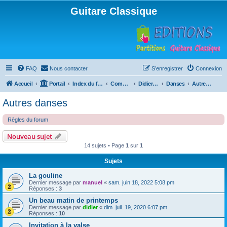
Guitare Classique
FAQ
Nous contacter
S’enregistrer
Connexion
Accueil
Portail
Index du forum
Compositions
Didierland
Danses
Autres danses
Autres danses
Règles du forum
Nouveau sujet
14 sujets • Page
1
sur
1
Sujets
La gouline
Dernier message par
manuel
«
sam. juin 18, 2022 5:08 pm
Réponses :
3
Un beau matin de printemps
Dernier message par
didier
«
dim. juil. 19, 2020 6:07 pm
Réponses :
10
Invitation à la valse