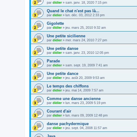
par
didier
»
sam. janv. 18, 2020 7:15 pm
Quand le chat n'est pas là...
par
didier
»
lun. déc. 03, 2012 2:33 pm
Gigolette
par
didier
»
jeu. mars 25, 2010 9:32 am
Une petite sicilienne
par
didier
»
mer. mars 24, 2010 7:27 pm
Une petite danse
par
didier
»
sam. janv. 23, 2010 12:05 pm
Parade
par
didier
»
sam. sept. 19, 2009 7:41 am
Une petite dance
par
didier
»
jeu. août 20, 2009 9:53 am
Le temps des chiffons
par
didier
»
jeu. mai 14, 2009 7:57 am
Comme une danse ancienne
par
didier
»
lun. mars 23, 2009 5:19 pm
Courant d'air
par
didier
»
lun. mars 09, 2009 12:48 pm
danse pachydermique
par
didier
»
jeu. sept. 04, 2008 11:57 am
Java