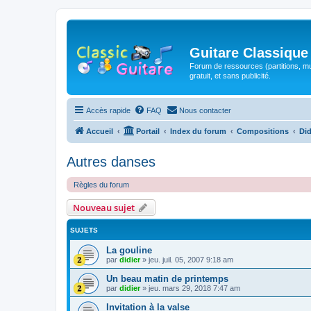
Guitare Classique
Forum de ressources (partitions, mu
gratuit, et sans publicité.
Accès rapide
FAQ
Nous contacter
Accueil
Portail
Index du forum
Compositions
Did
Autres danses
Règles du forum
Nouveau sujet
SUJETS
La gouline
par
didier
»
jeu. juil. 05, 2007 9:18 am
Un beau matin de printemps
par
didier
»
jeu. mars 29, 2018 7:47 am
Invitation à la valse