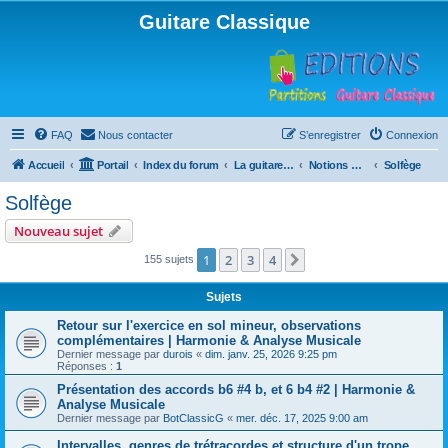
Guitare Classique
FAQ
Nous contacter
S’enregistrer
Connexion
Accueil
Portail
Index du forum
La guitare : instrument, cours et théorie
Notions musicales
Solfège
Solfège
Nouveau sujet
1
2
3
4
Suivante
155 sujets
Sujets
Retour sur l'exercice en sol mineur, observations
complémentaires | Harmonie & Analyse Musicale
Dernier message par
durois
«
dim. janv. 25, 2026 9:25 pm
Réponses :
1
Présentation des accords b6 #4 b, et 6 b4 #2 | Harmonie &
Analyse Musicale
Dernier message par
BotClassicG
«
mer. déc. 17, 2025 9:00 am
Intervalles, genres de trétracordes et structure d'un trope