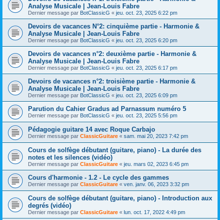
Analyse Musicale | Jean-Louis Fabre
Dernier message par
BotClassicG
«
jeu. oct. 23, 2025 6:22 pm
Devoirs de vacances N°2: cinquième partie - Harmonie &
Analyse Musicale | Jean-Louis Fabre
Dernier message par
BotClassicG
«
jeu. oct. 23, 2025 6:20 pm
Devoirs de vacances n°2: deuxième partie - Harmonie &
Analyse Musicale | Jean-Louis Fabre
Dernier message par
BotClassicG
«
jeu. oct. 23, 2025 6:17 pm
Devoirs de vacances n°2: troisième partie - Harmonie &
Analyse Musicale | Jean-Louis Fabre
Dernier message par
BotClassicG
«
jeu. oct. 23, 2025 6:09 pm
Parution du Cahier Gradus ad Parnassum numéro 5
Dernier message par
BotClassicG
«
jeu. oct. 23, 2025 5:56 pm
Pédagogie guitare 14 avec Roque Carbajo
Dernier message par
ClassicGuitare
«
sam. mai 20, 2023 7:42 pm
Cours de solfège débutant (guitare, piano) - La durée des
notes et les silences (vidéo)
Dernier message par
ClassicGuitare
«
jeu. mars 02, 2023 6:45 pm
Cours d'harmonie - 1.2 - Le cycle des gammes
Dernier message par
ClassicGuitare
«
ven. janv. 06, 2023 3:32 pm
Cours de solfège débutant (guitare, piano) - Introduction aux
degrés (vidéo)
Dernier message par
ClassicGuitare
«
lun. oct. 17, 2022 4:49 pm