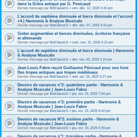
dans la Grèce antique par G. Penicaud
Dernier message par
BotClassicG
«
ven. déc. 12, 2025 3:32 pm
L'accord de septième diminuée et tierce diminuée et l'accord
+4 | Harmonie & Analyse Musicale
Dernier message par
BotClassicG
«
dim. déc. 07, 2025 4:15 pm
Sixtes augmentées et tierces diminuées, écritures française
et allemande
Dernier message par
BotClassicG
«
sam. nov. 15, 2025 4:15 pm
L'accord de septième diminuée et tierce diminuée | Harmonie
& Analyse Musicale
Dernier message par
BotClassicG
«
dim. nov. 02, 2025 3:19 pm
Jean-Louis Fabre reçoit Guillaume Pénicaut pour son livre
Des tropes antiques aux tropes médiévaux
Dernier message par
BotClassicG
«
mer. oct. 29, 2025 5:27 pm
Devoirs de vacances n°2: quatrième partie - Harmonie &
Analyse Musicale | Jean-Louis Fabre
Dernier message par
BotClassicG
«
jeu. oct. 23, 2025 7:04 pm
Devoirs de vacances n°2: première partie - Harmonie &
Analyse Musicale | Jean-Louis Fabre
Dernier message par
BotClassicG
«
jeu. oct. 23, 2025 6:42 pm
Devoirs de vacances N°2: sixième partie - Harmonie &
Analyse Musicale | Jean-Louis Fabre
Dernier message par
BotClassicG
«
jeu. oct. 23, 2025 6:39 pm
Devoirs de vacances n°1: troisième partie - Harmonie &