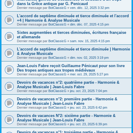
dans la Grèce antique par G. Penicaud
Dernier message par
BotClassicG
«
ven. déc. 12, 2025 3:32 pm
L'accord de septième diminuée et tierce diminuée et l'accord
+4 | Harmonie & Analyse Musicale
Dernier message par
BotClassicG
«
dim. déc. 07, 2025 4:15 pm
Sixtes augmentées et tierces diminuées, écritures française
et allemande
Dernier message par
BotClassicG
«
sam. nov. 15, 2025 4:15 pm
L'accord de septième diminuée et tierce diminuée | Harmonie
& Analyse Musicale
Dernier message par
BotClassicG
«
dim. nov. 02, 2025 3:19 pm
Jean-Louis Fabre reçoit Guillaume Pénicaut pour son livre
Des tropes antiques aux tropes médiévaux
Dernier message par
BotClassicG
«
mer. oct. 29, 2025 5:27 pm
Devoirs de vacances n°2: quatrième partie - Harmonie &
Analyse Musicale | Jean-Louis Fabre
Dernier message par
BotClassicG
«
jeu. oct. 23, 2025 7:04 pm
Devoirs de vacances n°2: première partie - Harmonie &
Analyse Musicale | Jean-Louis Fabre
Dernier message par
BotClassicG
«
jeu. oct. 23, 2025 6:42 pm
Devoirs de vacances N°2: sixième partie - Harmonie &
Analyse Musicale | Jean-Louis Fabre
Dernier message par
BotClassicG
«
jeu. oct. 23, 2025 6:39 pm
Devoirs de vacances n°1: troisième partie - Harmonie &