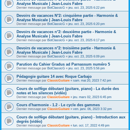
Analyse Musicale | Jean-Louis Fabre
Dernier message par
BotClassicG
«
jeu. oct. 23, 2025 6:22 pm
Devoirs de vacances N°2: cinquième partie - Harmonie &
Analyse Musicale | Jean-Louis Fabre
Dernier message par
BotClassicG
«
jeu. oct. 23, 2025 6:20 pm
Devoirs de vacances n°2: deuxième partie - Harmonie &
Analyse Musicale | Jean-Louis Fabre
Dernier message par
BotClassicG
«
jeu. oct. 23, 2025 6:17 pm
Devoirs de vacances n°2: troisième partie - Harmonie &
Analyse Musicale | Jean-Louis Fabre
Dernier message par
BotClassicG
«
jeu. oct. 23, 2025 6:09 pm
Parution du Cahier Gradus ad Parnassum numéro 5
Dernier message par
BotClassicG
«
jeu. oct. 23, 2025 5:56 pm
Pédagogie guitare 14 avec Roque Carbajo
Dernier message par
ClassicGuitare
«
sam. mai 20, 2023 7:42 pm
Cours de solfège débutant (guitare, piano) - La durée des
notes et les silences (vidéo)
Dernier message par
ClassicGuitare
«
jeu. mars 02, 2023 6:45 pm
Cours d'harmonie - 1.2 - Le cycle des gammes
Dernier message par
ClassicGuitare
«
ven. janv. 06, 2023 3:32 pm
Cours de solfège débutant (guitare, piano) - Introduction aux
degrés (vidéo)
Dernier message par
ClassicGuitare
«
lun. oct. 17, 2022 4:49 pm