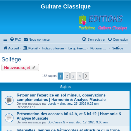
Guitare Classique
FAQ
Nous contacter
S’enregistrer
Connexion
Accueil
Portail
Index du forum
La guitare : instrument, cours et théorie
Notions musicales
Solfège
Solfège
Nouveau sujet
1
2
3
4
Suivante
155 sujets
Sujets
Retour sur l'exercice en sol mineur, observations
complémentaires | Harmonie & Analyse Musicale
Dernier message par
durois
«
dim. janv. 25, 2026 9:25 pm
Réponses :
1
Présentation des accords b6 #4 b, et 6 b4 #2 | Harmonie &
Analyse Musicale
Dernier message par
BotClassicG
«
mer. déc. 17, 2025 9:00 am
Intervalles, genres de trétracordes et structure d'un trope