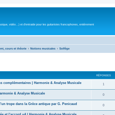
sique, vidéo…) et d'entraide pour les guitaristes francophones, entièrement
ent, cours et théorie
Notions musicales
Solfège
RÉPONSES
ions complémentaires | Harmonie & Analyse Musicale
R
1
é
 Harmonie & Analyse Musicale
R
0
p
é
 d'un trope dans la Grèce antique par G. Penicaud
o
R
0
p
n
é
ée et l'accord +4 | Harmonie & Analyse Musicale
o