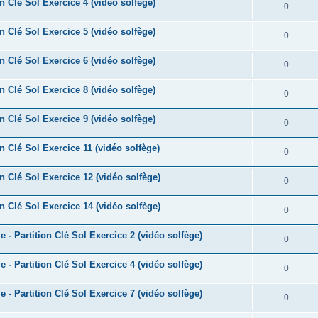
e
n Clé Sol Exercice 4 (vidéo solfège)
o
R
0
s
p
s
n
é
e
n Clé Sol Exercice 5 (vidéo solfège)
o
R
0
s
p
s
n
é
e
n Clé Sol Exercice 6 (vidéo solfège)
o
R
0
s
p
s
n
é
e
n Clé Sol Exercice 8 (vidéo solfège)
o
R
0
s
p
s
n
é
e
n Clé Sol Exercice 9 (vidéo solfège)
o
R
0
s
p
s
n
é
e
n Clé Sol Exercice 11 (vidéo solfège)
o
R
0
s
p
s
n
é
e
n Clé Sol Exercice 12 (vidéo solfège)
o
R
0
s
p
s
n
é
e
n Clé Sol Exercice 14 (vidéo solfège)
o
R
0
s
p
s
n
é
e
 - Partition Clé Sol Exercice 2 (vidéo solfège)
o
R
0
s
p
s
n
é
e
 - Partition Clé Sol Exercice 4 (vidéo solfège)
o
R
0
s
p
s
n
é
e
 - Partition Clé Sol Exercice 7 (vidéo solfège)
o
R
0
s
p
s
n
é