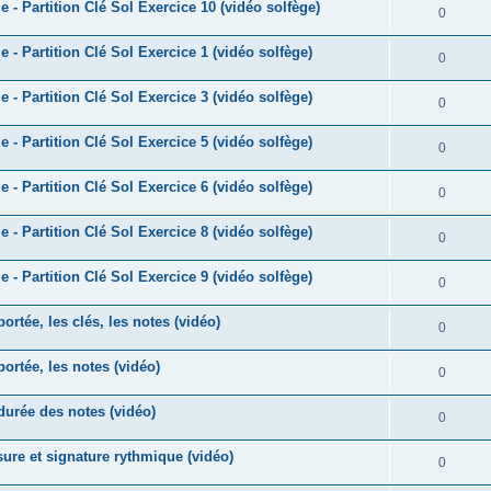
e
 - Partition Clé Sol Exercice 10 (vidéo solfège)
o
R
0
s
p
s
n
é
e
 - Partition Clé Sol Exercice 1 (vidéo solfège)
o
R
0
s
p
s
n
é
e
 - Partition Clé Sol Exercice 3 (vidéo solfège)
o
R
0
s
p
s
n
é
e
 - Partition Clé Sol Exercice 5 (vidéo solfège)
o
R
0
s
p
s
n
é
e
 - Partition Clé Sol Exercice 6 (vidéo solfège)
o
R
0
s
p
s
n
é
e
 - Partition Clé Sol Exercice 8 (vidéo solfège)
o
R
0
s
p
s
n
é
e
 - Partition Clé Sol Exercice 9 (vidéo solfège)
o
R
0
s
p
s
n
é
e
ortée, les clés, les notes (vidéo)
o
R
0
s
p
s
n
é
e
portée, les notes (vidéo)
o
R
0
s
p
s
n
é
e
 durée des notes (vidéo)
o
R
0
s
p
s
n
é
e
sure et signature rythmique (vidéo)
o
R
0
s
p
s
n
é