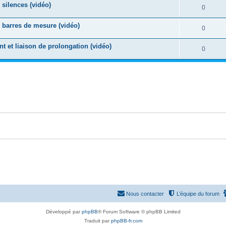
e
 silences (vidéo)
o
R
0
s
p
s
n
é
e
s barres de mesure (vidéo)
o
R
0
s
p
s
n
é
e
nt et liaison de prolongation (vidéo)
o
R
0
s
p
s
n
é
e
o
s
p
s
n
e
o
s
s
n
e
s
s
e
s
Nous contacter
L’équipe du forum
Développé par
phpBB
® Forum Software © phpBB Limited
Traduit par
phpBB-fr.com