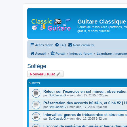
Guitare Classique
Forum de ressources (partitions, mu
gratuit, et sans publicité.
Accès rapide
FAQ
Nous contacter
Accueil
Portail
Index du forum
La guitare : instrum
Solfège
Nouveau sujet
SUJETS
Retour sur l'exercice en sol mineur, observat
par
BotClassicG
»
sam. déc. 27, 2025 3:22 pm
Présentation des accords b6 #4 b, et 6 b4 #2 |
par
BotClassicG
»
mer. déc. 17, 2025 9:00 am
Intervalles, genres de trétracordes et structure
par
BotClassicG
»
ven. déc. 12, 2025 3:32 pm
L'accord de septième diminuée et tierce diminu