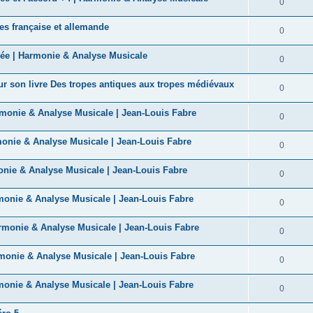
R
0
s
p
n
é
e
es française et allemande
o
R
0
s
p
s
n
é
e
uée | Harmonie & Analyse Musicale
o
R
0
s
p
s
n
é
e
r son livre Des tropes antiques aux tropes médiévaux
o
R
0
s
p
s
n
é
e
rmonie & Analyse Musicale | Jean-Louis Fabre
o
R
0
s
p
s
n
é
e
monie & Analyse Musicale | Jean-Louis Fabre
o
R
0
s
p
s
n
é
e
onie & Analyse Musicale | Jean-Louis Fabre
o
R
0
s
p
s
n
é
e
rmonie & Analyse Musicale | Jean-Louis Fabre
o
R
0
s
p
s
n
é
e
armonie & Analyse Musicale | Jean-Louis Fabre
o
R
0
s
p
s
n
é
e
rmonie & Analyse Musicale | Jean-Louis Fabre
o
R
0
s
p
s
n
é
e
rmonie & Analyse Musicale | Jean-Louis Fabre
o
R
0
s
p
s
n
é
e