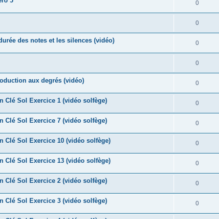
ro 5
o
R
0
s
p
s
n
é
e
o
R
0
s
p
s
n
é
e
durée des notes et les silences (vidéo)
o
R
0
s
p
s
n
é
e
o
R
0
s
p
s
n
é
e
roduction aux degrés (vidéo)
o
R
0
s
p
s
n
é
e
n Clé Sol Exercice 1 (vidéo solfège)
o
R
0
s
p
s
n
é
e
n Clé Sol Exercice 7 (vidéo solfège)
o
R
0
s
p
s
n
é
e
n Clé Sol Exercice 10 (vidéo solfège)
o
R
0
s
p
s
n
é
e
n Clé Sol Exercice 13 (vidéo solfège)
o
R
0
s
p
s
n
é
e
n Clé Sol Exercice 2 (vidéo solfège)
o
R
0
s
p
s
n
é
e
n Clé Sol Exercice 3 (vidéo solfège)
o
R
0
s
p
s
n
é