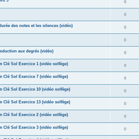
ro 5
o
R
0
s
p
s
n
é
e
o
R
0
s
p
s
n
é
e
durée des notes et les silences (vidéo)
o
R
0
s
p
s
n
é
e
o
R
0
s
p
s
n
é
e
roduction aux degrés (vidéo)
o
R
0
s
p
s
n
é
e
n Clé Sol Exercice 1 (vidéo solfège)
o
R
0
s
p
s
n
é
e
n Clé Sol Exercice 7 (vidéo solfège)
o
R
0
s
p
s
n
é
e
n Clé Sol Exercice 10 (vidéo solfège)
o
R
0
s
p
s
n
é
e
n Clé Sol Exercice 13 (vidéo solfège)
o
R
0
s
p
s
n
é
e
n Clé Sol Exercice 2 (vidéo solfège)
o
R
0
s
p
s
n
é
e
n Clé Sol Exercice 3 (vidéo solfège)
o
R
0
s
p
s
n
é