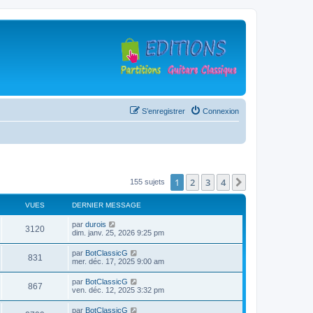
S’enregistrer
Connexion
1
2
3
4
Suivante
155 sujets
VUES
DERNIER MESSAGE
D
par
durois
V
3120
e
dim. janv. 25, 2026 9:25 pm
r
u
n
D
par
BotClassicG
V
831
i
e
mer. déc. 17, 2025 9:00 am
e
e
r
r
u
n
D
par
BotClassicG
s
m
V
867
i
e
ven. déc. 12, 2025 3:32 pm
e
e
e
r
s
r
u
n
s
D
par
BotClassicG
s
m