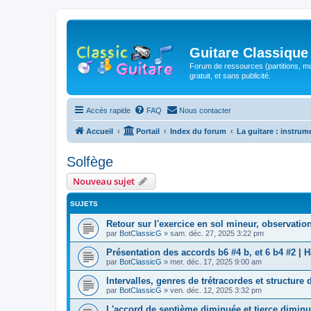
Guitare Classique
Forum de ressources (partitions, mu
gratuit, et sans publicité.
Accès rapide
FAQ
Nous contacter
Accueil
Portail
Index du forum
La guitare : instrum
Solfège
Nouveau sujet
SUJETS
Retour sur l'exercice en sol mineur, observat
par
BotClassicG
»
sam. déc. 27, 2025 3:22 pm
Présentation des accords b6 #4 b, et 6 b4 #2 |
par
BotClassicG
»
mer. déc. 17, 2025 9:00 am
Intervalles, genres de trétracordes et structure
par
BotClassicG
»
ven. déc. 12, 2025 3:32 pm
L'accord de septième diminuée et tierce diminu