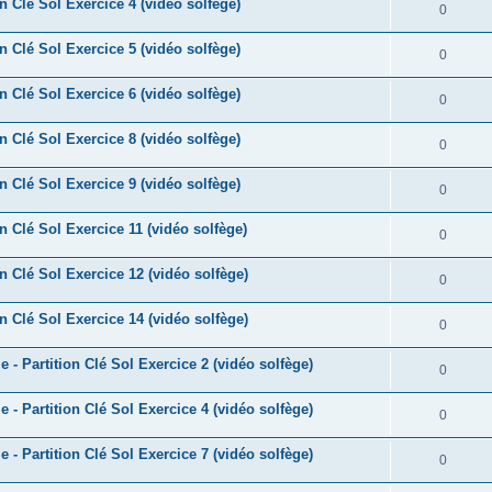
e
n Clé Sol Exercice 4 (vidéo solfège)
o
R
0
s
p
s
n
é
e
n Clé Sol Exercice 5 (vidéo solfège)
o
R
0
s
p
s
n
é
e
n Clé Sol Exercice 6 (vidéo solfège)
o
R
0
s
p
s
n
é
e
n Clé Sol Exercice 8 (vidéo solfège)
o
R
0
s
p
s
n
é
e
n Clé Sol Exercice 9 (vidéo solfège)
o
R
0
s
p
s
n
é
e
n Clé Sol Exercice 11 (vidéo solfège)
o
R
0
s
p
s
n
é
e
n Clé Sol Exercice 12 (vidéo solfège)
o
R
0
s
p
s
n
é
e
n Clé Sol Exercice 14 (vidéo solfège)
o
R
0
s
p
s
n
é
e
 - Partition Clé Sol Exercice 2 (vidéo solfège)
o
R
0
s
p
s
n
é
e
 - Partition Clé Sol Exercice 4 (vidéo solfège)
o
R
0
s
p
s
n
é
e
 - Partition Clé Sol Exercice 7 (vidéo solfège)
o
R
0
s
p
s
n
é