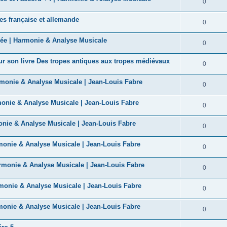
R
0
s
p
n
é
e
es française et allemande
o
R
0
s
p
s
n
é
e
uée | Harmonie & Analyse Musicale
o
R
0
s
p
s
n
é
e
r son livre Des tropes antiques aux tropes médiévaux
o
R
0
s
p
s
n
é
e
rmonie & Analyse Musicale | Jean-Louis Fabre
o
R
0
s
p
s
n
é
e
monie & Analyse Musicale | Jean-Louis Fabre
o
R
0
s
p
s
n
é
e
onie & Analyse Musicale | Jean-Louis Fabre
o
R
0
s
p
s
n
é
e
rmonie & Analyse Musicale | Jean-Louis Fabre
o
R
0
s
p
s
n
é
e
armonie & Analyse Musicale | Jean-Louis Fabre
o
R
0
s
p
s
n
é
e
rmonie & Analyse Musicale | Jean-Louis Fabre
o
R
0
s
p
s
n
é
e
rmonie & Analyse Musicale | Jean-Louis Fabre
o
R
0
s
p
s
n
é
e