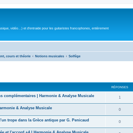
sique, vidéo…) et d'entraide pour les guitaristes francophones, entièrement
ent, cours et théorie
Notions musicales
Solfège
RÉPONSES
ions complémentaires | Harmonie & Analyse Musicale
R
1
é
 Harmonie & Analyse Musicale
R
0
p
é
 d'un trope dans la Grèce antique par G. Penicaud
o
R
0
p
n
é
ée et l'accord +4 | Harmonie & Analyse Musicale
o