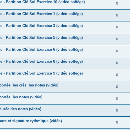
e
 - Partition Clé Sol Exercice 10 (vidéo solfège)
o
R
0
s
p
s
n
é
e
 - Partition Clé Sol Exercice 1 (vidéo solfège)
o
R
0
s
p
s
n
é
e
 - Partition Clé Sol Exercice 3 (vidéo solfège)
o
R
0
s
p
s
n
é
e
 - Partition Clé Sol Exercice 5 (vidéo solfège)
o
R
0
s
p
s
n
é
e
 - Partition Clé Sol Exercice 6 (vidéo solfège)
o
R
0
s
p
s
n
é
e
 - Partition Clé Sol Exercice 8 (vidéo solfège)
o
R
0
s
p
s
n
é
e
 - Partition Clé Sol Exercice 9 (vidéo solfège)
o
R
0
s
p
s
n
é
e
ortée, les clés, les notes (vidéo)
o
R
0
s
p
s
n
é
e
portée, les notes (vidéo)
o
R
0
s
p
s
n
é
e
 durée des notes (vidéo)
o
R
0
s
p
s
n
é
e
sure et signature rythmique (vidéo)
o
R
0
s
p
s
n
é