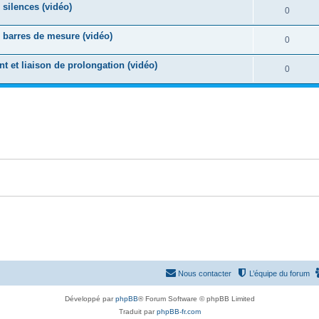
e
 silences (vidéo)
o
R
0
s
p
s
n
é
e
s barres de mesure (vidéo)
o
R
0
s
p
s
n
é
e
nt et liaison de prolongation (vidéo)
o
R
0
s
p
s
n
é
e
o
s
p
s
n
e
o
s
s
n
e
s
s
e
s
Nous contacter
L’équipe du forum
Développé par
phpBB
® Forum Software © phpBB Limited
Traduit par
phpBB-fr.com