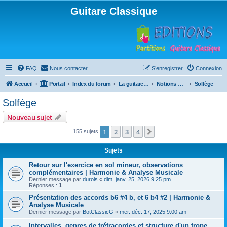
Guitare Classique
FAQ
Nous contacter
S’enregistrer
Connexion
Accueil
Portail
Index du forum
La guitare : instrument, cours et théorie
Notions musicales
Solfège
Solfège
Nouveau sujet
1
2
3
4
Suivante
155 sujets
Sujets
Retour sur l'exercice en sol mineur, observations
complémentaires | Harmonie & Analyse Musicale
Dernier message par
durois
«
dim. janv. 25, 2026 9:25 pm
Réponses :
1
Présentation des accords b6 #4 b, et 6 b4 #2 | Harmonie &
Analyse Musicale
Dernier message par
BotClassicG
«
mer. déc. 17, 2025 9:00 am
Intervalles, genres de trétracordes et structure d'un trope