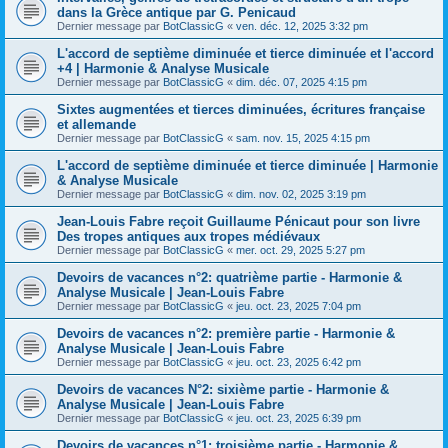
dans la Grèce antique par G. Penicaud
Dernier message par
BotClassicG
«
ven. déc. 12, 2025 3:32 pm
L'accord de septième diminuée et tierce diminuée et l'accord
+4 | Harmonie & Analyse Musicale
Dernier message par
BotClassicG
«
dim. déc. 07, 2025 4:15 pm
Sixtes augmentées et tierces diminuées, écritures française
et allemande
Dernier message par
BotClassicG
«
sam. nov. 15, 2025 4:15 pm
L'accord de septième diminuée et tierce diminuée | Harmonie
& Analyse Musicale
Dernier message par
BotClassicG
«
dim. nov. 02, 2025 3:19 pm
Jean-Louis Fabre reçoit Guillaume Pénicaut pour son livre
Des tropes antiques aux tropes médiévaux
Dernier message par
BotClassicG
«
mer. oct. 29, 2025 5:27 pm
Devoirs de vacances n°2: quatrième partie - Harmonie &
Analyse Musicale | Jean-Louis Fabre
Dernier message par
BotClassicG
«
jeu. oct. 23, 2025 7:04 pm
Devoirs de vacances n°2: première partie - Harmonie &
Analyse Musicale | Jean-Louis Fabre
Dernier message par
BotClassicG
«
jeu. oct. 23, 2025 6:42 pm
Devoirs de vacances N°2: sixième partie - Harmonie &
Analyse Musicale | Jean-Louis Fabre
Dernier message par
BotClassicG
«
jeu. oct. 23, 2025 6:39 pm
Devoirs de vacances n°1: troisième partie - Harmonie &