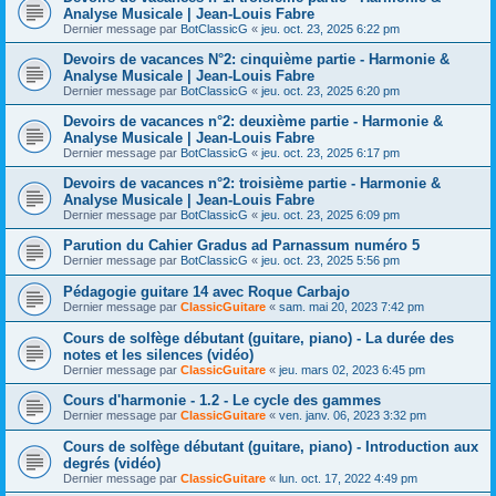
Analyse Musicale | Jean-Louis Fabre
Dernier message par
BotClassicG
«
jeu. oct. 23, 2025 6:22 pm
Devoirs de vacances N°2: cinquième partie - Harmonie &
Analyse Musicale | Jean-Louis Fabre
Dernier message par
BotClassicG
«
jeu. oct. 23, 2025 6:20 pm
Devoirs de vacances n°2: deuxième partie - Harmonie &
Analyse Musicale | Jean-Louis Fabre
Dernier message par
BotClassicG
«
jeu. oct. 23, 2025 6:17 pm
Devoirs de vacances n°2: troisième partie - Harmonie &
Analyse Musicale | Jean-Louis Fabre
Dernier message par
BotClassicG
«
jeu. oct. 23, 2025 6:09 pm
Parution du Cahier Gradus ad Parnassum numéro 5
Dernier message par
BotClassicG
«
jeu. oct. 23, 2025 5:56 pm
Pédagogie guitare 14 avec Roque Carbajo
Dernier message par
ClassicGuitare
«
sam. mai 20, 2023 7:42 pm
Cours de solfège débutant (guitare, piano) - La durée des
notes et les silences (vidéo)
Dernier message par
ClassicGuitare
«
jeu. mars 02, 2023 6:45 pm
Cours d'harmonie - 1.2 - Le cycle des gammes
Dernier message par
ClassicGuitare
«
ven. janv. 06, 2023 3:32 pm
Cours de solfège débutant (guitare, piano) - Introduction aux
degrés (vidéo)
Dernier message par
ClassicGuitare
«
lun. oct. 17, 2022 4:49 pm