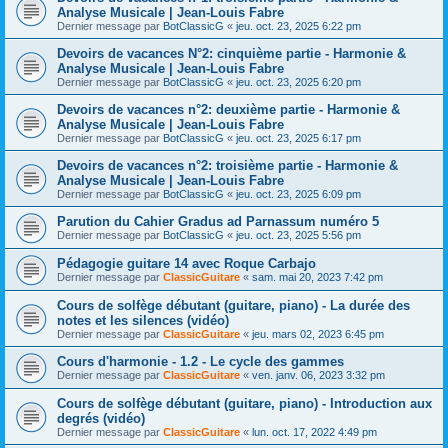
Analyse Musicale | Jean-Louis Fabre
Dernier message par
BotClassicG
«
jeu. oct. 23, 2025 6:22 pm
Devoirs de vacances N°2: cinquième partie - Harmonie &
Analyse Musicale | Jean-Louis Fabre
Dernier message par
BotClassicG
«
jeu. oct. 23, 2025 6:20 pm
Devoirs de vacances n°2: deuxième partie - Harmonie &
Analyse Musicale | Jean-Louis Fabre
Dernier message par
BotClassicG
«
jeu. oct. 23, 2025 6:17 pm
Devoirs de vacances n°2: troisième partie - Harmonie &
Analyse Musicale | Jean-Louis Fabre
Dernier message par
BotClassicG
«
jeu. oct. 23, 2025 6:09 pm
Parution du Cahier Gradus ad Parnassum numéro 5
Dernier message par
BotClassicG
«
jeu. oct. 23, 2025 5:56 pm
Pédagogie guitare 14 avec Roque Carbajo
Dernier message par
ClassicGuitare
«
sam. mai 20, 2023 7:42 pm
Cours de solfège débutant (guitare, piano) - La durée des
notes et les silences (vidéo)
Dernier message par
ClassicGuitare
«
jeu. mars 02, 2023 6:45 pm
Cours d'harmonie - 1.2 - Le cycle des gammes
Dernier message par
ClassicGuitare
«
ven. janv. 06, 2023 3:32 pm
Cours de solfège débutant (guitare, piano) - Introduction aux
degrés (vidéo)
Dernier message par
ClassicGuitare
«
lun. oct. 17, 2022 4:49 pm