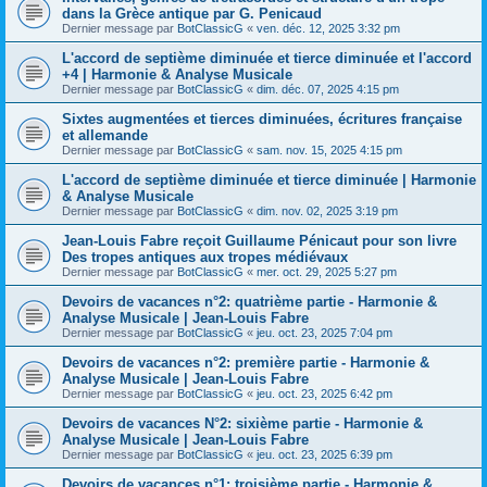
dans la Grèce antique par G. Penicaud
Dernier message par
BotClassicG
«
ven. déc. 12, 2025 3:32 pm
L'accord de septième diminuée et tierce diminuée et l'accord
+4 | Harmonie & Analyse Musicale
Dernier message par
BotClassicG
«
dim. déc. 07, 2025 4:15 pm
Sixtes augmentées et tierces diminuées, écritures française
et allemande
Dernier message par
BotClassicG
«
sam. nov. 15, 2025 4:15 pm
L'accord de septième diminuée et tierce diminuée | Harmonie
& Analyse Musicale
Dernier message par
BotClassicG
«
dim. nov. 02, 2025 3:19 pm
Jean-Louis Fabre reçoit Guillaume Pénicaut pour son livre
Des tropes antiques aux tropes médiévaux
Dernier message par
BotClassicG
«
mer. oct. 29, 2025 5:27 pm
Devoirs de vacances n°2: quatrième partie - Harmonie &
Analyse Musicale | Jean-Louis Fabre
Dernier message par
BotClassicG
«
jeu. oct. 23, 2025 7:04 pm
Devoirs de vacances n°2: première partie - Harmonie &
Analyse Musicale | Jean-Louis Fabre
Dernier message par
BotClassicG
«
jeu. oct. 23, 2025 6:42 pm
Devoirs de vacances N°2: sixième partie - Harmonie &
Analyse Musicale | Jean-Louis Fabre
Dernier message par
BotClassicG
«
jeu. oct. 23, 2025 6:39 pm
Devoirs de vacances n°1: troisième partie - Harmonie &