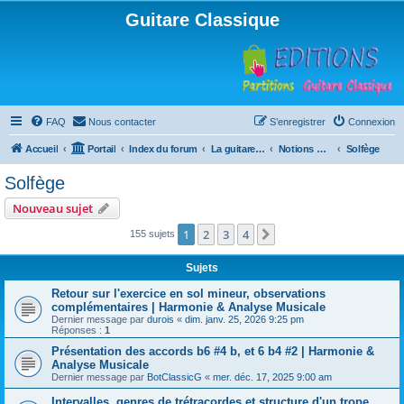
Guitare Classique
FAQ
Nous contacter
S’enregistrer
Connexion
Accueil
Portail
Index du forum
La guitare : instrument, cours et théorie
Notions musicales
Solfège
Solfège
Nouveau sujet
1
2
3
4
Suivante
155 sujets
Sujets
Retour sur l'exercice en sol mineur, observations
complémentaires | Harmonie & Analyse Musicale
Dernier message par
durois
«
dim. janv. 25, 2026 9:25 pm
Réponses :
1
Présentation des accords b6 #4 b, et 6 b4 #2 | Harmonie &
Analyse Musicale
Dernier message par
BotClassicG
«
mer. déc. 17, 2025 9:00 am
Intervalles, genres de trétracordes et structure d'un trope