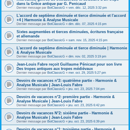
dans la Grèce antique par G. Penicaud
Dernier message par
BotClassicG
«
ven. déc. 12, 2025 3:32 pm
L'accord de septième diminuée et tierce diminuée et l'accord
+4 | Harmonie & Analyse Musicale
Dernier message par
BotClassicG
«
dim. déc. 07, 2025 4:15 pm
Sixtes augmentées et tierces diminuées, écritures française
et allemande
Dernier message par
BotClassicG
«
sam. nov. 15, 2025 4:15 pm
L'accord de septième diminuée et tierce diminuée | Harmonie
& Analyse Musicale
Dernier message par
BotClassicG
«
dim. nov. 02, 2025 3:19 pm
Jean-Louis Fabre reçoit Guillaume Pénicaut pour son livre
Des tropes antiques aux tropes médiévaux
Dernier message par
BotClassicG
«
mer. oct. 29, 2025 5:27 pm
Devoirs de vacances n°2: quatrième partie - Harmonie &
Analyse Musicale | Jean-Louis Fabre
Dernier message par
BotClassicG
«
jeu. oct. 23, 2025 7:04 pm
Devoirs de vacances n°2: première partie - Harmonie &
Analyse Musicale | Jean-Louis Fabre
Dernier message par
BotClassicG
«
jeu. oct. 23, 2025 6:42 pm
Devoirs de vacances N°2: sixième partie - Harmonie &
Analyse Musicale | Jean-Louis Fabre
Dernier message par
BotClassicG
«
jeu. oct. 23, 2025 6:39 pm
Devoirs de vacances n°1: troisième partie - Harmonie &