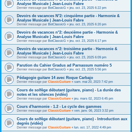
Analyse Musicale | Jean-Louis Fabre
Dernier message par
BotClassicG
«
jeu. oct. 23, 2025 6:22 pm
Devoirs de vacances N°2: cinquième partie - Harmonie &
Analyse Musicale | Jean-Louis Fabre
Dernier message par
BotClassicG
«
jeu. oct. 23, 2025 6:20 pm
Devoirs de vacances n°2: deuxième partie - Harmonie &
Analyse Musicale | Jean-Louis Fabre
Dernier message par
BotClassicG
«
jeu. oct. 23, 2025 6:17 pm
Devoirs de vacances n°2: troisième partie - Harmonie &
Analyse Musicale | Jean-Louis Fabre
Dernier message par
BotClassicG
«
jeu. oct. 23, 2025 6:09 pm
Parution du Cahier Gradus ad Parnassum numéro 5
Dernier message par
BotClassicG
«
jeu. oct. 23, 2025 5:56 pm
Pédagogie guitare 14 avec Roque Carbajo
Dernier message par
ClassicGuitare
«
sam. mai 20, 2023 7:42 pm
Cours de solfège débutant (guitare, piano) - La durée des
notes et les silences (vidéo)
Dernier message par
ClassicGuitare
«
jeu. mars 02, 2023 6:45 pm
Cours d'harmonie - 1.2 - Le cycle des gammes
Dernier message par
ClassicGuitare
«
ven. janv. 06, 2023 3:32 pm
Cours de solfège débutant (guitare, piano) - Introduction aux
degrés (vidéo)
Dernier message par
ClassicGuitare
«
lun. oct. 17, 2022 4:49 pm