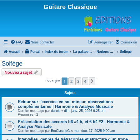
Guitare Classique
FAQ
Nous contacter
S’enregistrer
Connexion
Accueil
Portail
Index du forum
La guitare : instrument, cours et théorie
Notions musicales
Solfège
Solfège
Nouveau sujet
1
2
3
4
Suivante
155 sujets
Sujets
Retour sur l'exercice en sol mineur, observations
complémentaires | Harmonie & Analyse Musicale
Dernier message par
durois
«
dim. janv. 25, 2026 9:25 pm
Réponses :
1
Présentation des accords b6 #4 b, et 6 b4 #2 | Harmonie &
Analyse Musicale
Dernier message par
BotClassicG
«
mer. déc. 17, 2025 9:00 am
Intervalles, genres de trétracordes et structure d'un trope