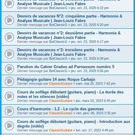
Analyse Musicale | Jean-Louis Fabre
Dernier message par
BotClassicG
«
jeu. oct. 23, 2025 6:22 pm
Devoirs de vacances N°2: cinquième partie - Harmonie &
Analyse Musicale | Jean-Louis Fabre
Dernier message par
BotClassicG
«
jeu. oct. 23, 2025 6:20 pm
Devoirs de vacances n°2: deuxième partie - Harmonie &
Analyse Musicale | Jean-Louis Fabre
Dernier message par
BotClassicG
«
jeu. oct. 23, 2025 6:17 pm
Devoirs de vacances n°2: troisième partie - Harmonie &
Analyse Musicale | Jean-Louis Fabre
Dernier message par
BotClassicG
«
jeu. oct. 23, 2025 6:09 pm
Parution du Cahier Gradus ad Parnassum numéro 5
Dernier message par
BotClassicG
«
jeu. oct. 23, 2025 5:56 pm
Pédagogie guitare 14 avec Roque Carbajo
Dernier message par
ClassicGuitare
«
sam. mai 20, 2023 7:42 pm
Cours de solfège débutant (guitare, piano) - La durée des
notes et les silences (vidéo)
Dernier message par
ClassicGuitare
«
jeu. mars 02, 2023 6:45 pm
Cours d'harmonie - 1.2 - Le cycle des gammes
Dernier message par
ClassicGuitare
«
ven. janv. 06, 2023 3:32 pm
Cours de solfège débutant (guitare, piano) - Introduction aux
degrés (vidéo)
Dernier message par
ClassicGuitare
«
lun. oct. 17, 2022 4:49 pm