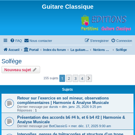
Guitare Classique
FAQ
Nous contacter
S’enregistrer
Connexion
Accueil
Portail
Index du forum
La guitare : instrument, cours et théorie
Notions musicales
Solfège
Solfège
Nouveau sujet
1
2
3
4
Suivante
155 sujets
Sujets
Retour sur l'exercice en sol mineur, observations
complémentaires | Harmonie & Analyse Musicale
Dernier message par
durois
«
dim. janv. 25, 2026 9:25 pm
Réponses :
1
Présentation des accords b6 #4 b, et 6 b4 #2 | Harmonie &
Analyse Musicale
Dernier message par
BotClassicG
«
mer. déc. 17, 2025 9:00 am
Intervalles, genres de trétracordes et structure d'un trope