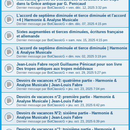
dans la Grèce antique par G. Penicaud
Dernier message par
BotClassicG
«
ven. déc. 12, 2025 3:32 pm
L'accord de septième diminuée et tierce diminuée et l'accord
+4 | Harmonie & Analyse Musicale
Dernier message par
BotClassicG
«
dim. déc. 07, 2025 4:15 pm
Sixtes augmentées et tierces diminuées, écritures française
et allemande
Dernier message par
BotClassicG
«
sam. nov. 15, 2025 4:15 pm
L'accord de septième diminuée et tierce diminuée | Harmonie
& Analyse Musicale
Dernier message par
BotClassicG
«
dim. nov. 02, 2025 3:19 pm
Jean-Louis Fabre reçoit Guillaume Pénicaut pour son livre
Des tropes antiques aux tropes médiévaux
Dernier message par
BotClassicG
«
mer. oct. 29, 2025 5:27 pm
Devoirs de vacances n°2: quatrième partie - Harmonie &
Analyse Musicale | Jean-Louis Fabre
Dernier message par
BotClassicG
«
jeu. oct. 23, 2025 7:04 pm
Devoirs de vacances n°2: première partie - Harmonie &
Analyse Musicale | Jean-Louis Fabre
Dernier message par
BotClassicG
«
jeu. oct. 23, 2025 6:42 pm
Devoirs de vacances N°2: sixième partie - Harmonie &
Analyse Musicale | Jean-Louis Fabre
Dernier message par
BotClassicG
«
jeu. oct. 23, 2025 6:39 pm
Devoirs de vacances n°1: troisième partie - Harmonie &