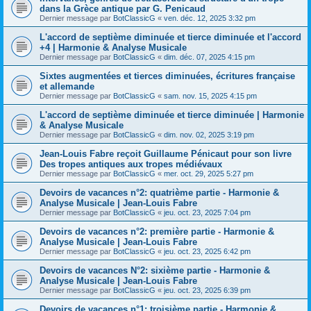
dans la Grèce antique par G. Penicaud
Dernier message par
BotClassicG
«
ven. déc. 12, 2025 3:32 pm
L'accord de septième diminuée et tierce diminuée et l'accord
+4 | Harmonie & Analyse Musicale
Dernier message par
BotClassicG
«
dim. déc. 07, 2025 4:15 pm
Sixtes augmentées et tierces diminuées, écritures française
et allemande
Dernier message par
BotClassicG
«
sam. nov. 15, 2025 4:15 pm
L'accord de septième diminuée et tierce diminuée | Harmonie
& Analyse Musicale
Dernier message par
BotClassicG
«
dim. nov. 02, 2025 3:19 pm
Jean-Louis Fabre reçoit Guillaume Pénicaut pour son livre
Des tropes antiques aux tropes médiévaux
Dernier message par
BotClassicG
«
mer. oct. 29, 2025 5:27 pm
Devoirs de vacances n°2: quatrième partie - Harmonie &
Analyse Musicale | Jean-Louis Fabre
Dernier message par
BotClassicG
«
jeu. oct. 23, 2025 7:04 pm
Devoirs de vacances n°2: première partie - Harmonie &
Analyse Musicale | Jean-Louis Fabre
Dernier message par
BotClassicG
«
jeu. oct. 23, 2025 6:42 pm
Devoirs de vacances N°2: sixième partie - Harmonie &
Analyse Musicale | Jean-Louis Fabre
Dernier message par
BotClassicG
«
jeu. oct. 23, 2025 6:39 pm
Devoirs de vacances n°1: troisième partie - Harmonie &