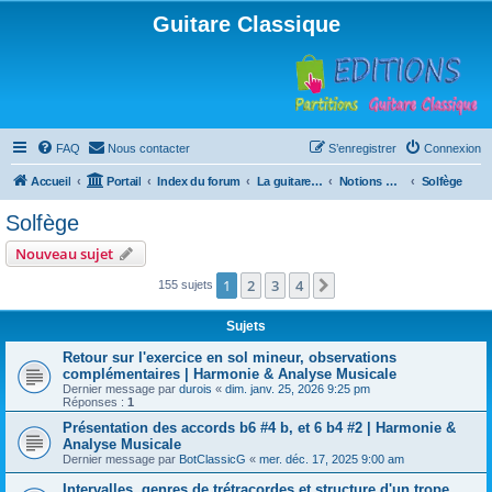
Guitare Classique
FAQ
Nous contacter
S’enregistrer
Connexion
Accueil
Portail
Index du forum
La guitare : instrument, cours et théorie
Notions musicales
Solfège
Solfège
Nouveau sujet
1
2
3
4
Suivante
155 sujets
Sujets
Retour sur l'exercice en sol mineur, observations
complémentaires | Harmonie & Analyse Musicale
Dernier message par
durois
«
dim. janv. 25, 2026 9:25 pm
Réponses :
1
Présentation des accords b6 #4 b, et 6 b4 #2 | Harmonie &
Analyse Musicale
Dernier message par
BotClassicG
«
mer. déc. 17, 2025 9:00 am
Intervalles, genres de trétracordes et structure d'un trope