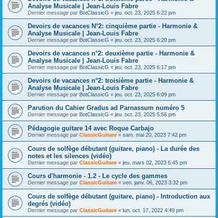
Analyse Musicale | Jean-Louis Fabre
Dernier message par
BotClassicG
«
jeu. oct. 23, 2025 6:22 pm
Devoirs de vacances N°2: cinquième partie - Harmonie &
Analyse Musicale | Jean-Louis Fabre
Dernier message par
BotClassicG
«
jeu. oct. 23, 2025 6:20 pm
Devoirs de vacances n°2: deuxième partie - Harmonie &
Analyse Musicale | Jean-Louis Fabre
Dernier message par
BotClassicG
«
jeu. oct. 23, 2025 6:17 pm
Devoirs de vacances n°2: troisième partie - Harmonie &
Analyse Musicale | Jean-Louis Fabre
Dernier message par
BotClassicG
«
jeu. oct. 23, 2025 6:09 pm
Parution du Cahier Gradus ad Parnassum numéro 5
Dernier message par
BotClassicG
«
jeu. oct. 23, 2025 5:56 pm
Pédagogie guitare 14 avec Roque Carbajo
Dernier message par
ClassicGuitare
«
sam. mai 20, 2023 7:42 pm
Cours de solfège débutant (guitare, piano) - La durée des
notes et les silences (vidéo)
Dernier message par
ClassicGuitare
«
jeu. mars 02, 2023 6:45 pm
Cours d'harmonie - 1.2 - Le cycle des gammes
Dernier message par
ClassicGuitare
«
ven. janv. 06, 2023 3:32 pm
Cours de solfège débutant (guitare, piano) - Introduction aux
degrés (vidéo)
Dernier message par
ClassicGuitare
«
lun. oct. 17, 2022 4:49 pm