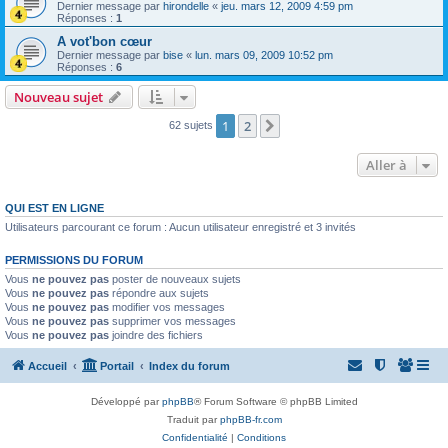
Dernier message par
hirondelle
«
jeu. mars 12, 2009 4:59 pm
Réponses :
1
A vot'bon cœur
Dernier message par
bise
«
lun. mars 09, 2009 10:52 pm
Réponses :
6
Nouveau sujet
1
2
Suivante
62 sujets
Aller à
QUI EST EN LIGNE
Utilisateurs parcourant ce forum : Aucun utilisateur enregistré et 3 invités
PERMISSIONS DU FORUM
Vous
ne pouvez pas
poster de nouveaux sujets
Vous
ne pouvez pas
répondre aux sujets
Vous
ne pouvez pas
modifier vos messages
Vous
ne pouvez pas
supprimer vos messages
Vous
ne pouvez pas
joindre des fichiers
Accueil
Portail
Index du forum
Développé par
phpBB
® Forum Software © phpBB Limited
Traduit par
phpBB-fr.com
Confidentialité
|
Conditions