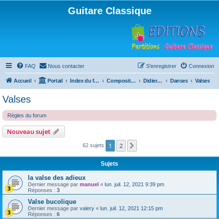
Guitare Classique
FAQ
Nous contacter
S’enregistrer
Connexion
Accueil
Portail
Index du forum
Compositions
Didierland
Danses
Valses
Valses
Règles du forum
Nouveau sujet
1
2
Suivante
62 sujets
Sujets
la valse des adieux
Dernier message par
manuel
«
lun. juil. 12, 2021 9:39 pm
Réponses :
3
Valse bucolique
Dernier message par
valery
«
lun. juil. 12, 2021 12:15 pm
Réponses :
6