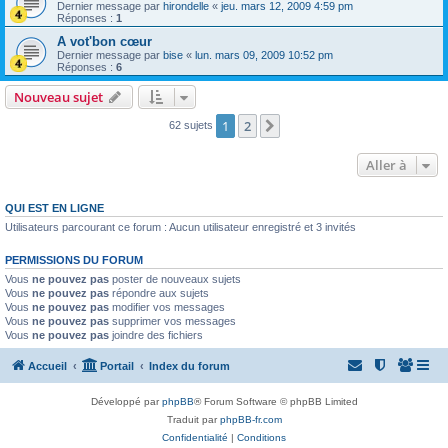
Dernier message par
hirondelle
«
jeu. mars 12, 2009 4:59 pm
Réponses :
1
A vot'bon cœur
Dernier message par
bise
«
lun. mars 09, 2009 10:52 pm
Réponses :
6
Nouveau sujet
1
2
Suivante
62 sujets
Aller à
QUI EST EN LIGNE
Utilisateurs parcourant ce forum : Aucun utilisateur enregistré et 3 invités
PERMISSIONS DU FORUM
Vous
ne pouvez pas
poster de nouveaux sujets
Vous
ne pouvez pas
répondre aux sujets
Vous
ne pouvez pas
modifier vos messages
Vous
ne pouvez pas
supprimer vos messages
Vous
ne pouvez pas
joindre des fichiers
Accueil
Portail
Index du forum
Développé par
phpBB
® Forum Software © phpBB Limited
Traduit par
phpBB-fr.com
Confidentialité
|
Conditions