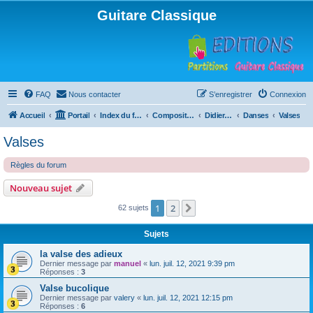
Guitare Classique
FAQ
Nous contacter
S’enregistrer
Connexion
Accueil
Portail
Index du forum
Compositions
Didierland
Danses
Valses
Valses
Règles du forum
Nouveau sujet
1
2
Suivante
62 sujets
Sujets
la valse des adieux
Dernier message par
manuel
«
lun. juil. 12, 2021 9:39 pm
Réponses :
3
Valse bucolique
Dernier message par
valery
«
lun. juil. 12, 2021 12:15 pm
Réponses :
6