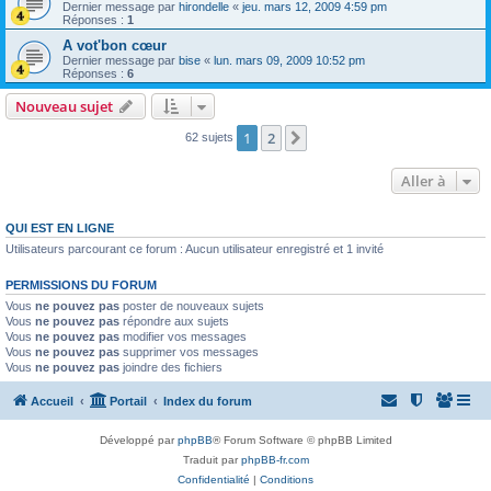
Dernier message par
hirondelle
«
jeu. mars 12, 2009 4:59 pm
Réponses :
1
A vot'bon cœur
Dernier message par
bise
«
lun. mars 09, 2009 10:52 pm
Réponses :
6
Nouveau sujet
1
2
Suivante
62 sujets
Aller à
QUI EST EN LIGNE
Utilisateurs parcourant ce forum : Aucun utilisateur enregistré et 1 invité
PERMISSIONS DU FORUM
Vous
ne pouvez pas
poster de nouveaux sujets
Vous
ne pouvez pas
répondre aux sujets
Vous
ne pouvez pas
modifier vos messages
Vous
ne pouvez pas
supprimer vos messages
Vous
ne pouvez pas
joindre des fichiers
Accueil
Portail
Index du forum
Développé par
phpBB
® Forum Software © phpBB Limited
Traduit par
phpBB-fr.com
Confidentialité
|
Conditions