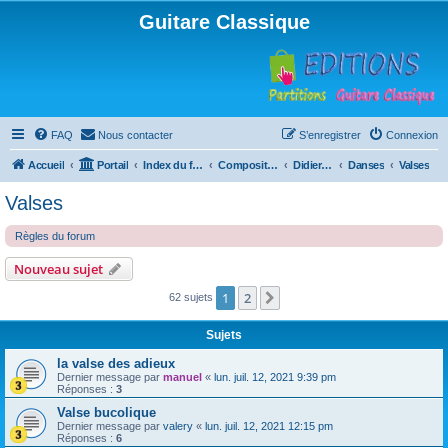
Guitare Classique
FAQ
Nous contacter
S’enregistrer
Connexion
Accueil
Portail
Index du forum
Compositions
Didierland
Danses
Valses
Valses
Règles du forum
Nouveau sujet
1
2
Suivante
62 sujets
Sujets
la valse des adieux
Dernier message par
manuel
«
lun. juil. 12, 2021 9:39 pm
Réponses :
3
Valse bucolique
Dernier message par
valery
«
lun. juil. 12, 2021 12:15 pm
Réponses :
6