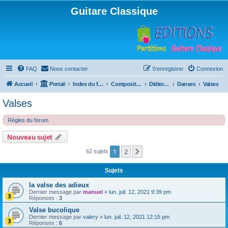
Guitare Classique
FAQ
Nous contacter
S’enregistrer
Connexion
Accueil
Portail
Index du forum
Compositions
Didierland
Danses
Valses
Valses
Règles du forum
Nouveau sujet
1
2
Suivante
62 sujets
Sujets
la valse des adieux
Dernier message par
manuel
«
lun. juil. 12, 2021 9:39 pm
Réponses :
3
Valse bucolique
Dernier message par
valery
«
lun. juil. 12, 2021 12:15 pm
Réponses :
6