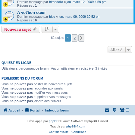
Dernier message par
hirondelle
«
jeu. mars 12, 2009 4:59 pm
Réponses :
1
A vot'bon cœur
Dernier message par
bise
«
lun. mars 09, 2009 10:52 pm
Réponses :
6
Nouveau sujet
1
2
Suivante
62 sujets
Aller à
QUI EST EN LIGNE
Utilisateurs parcourant ce forum : Aucun utilisateur enregistré et 3 invités
PERMISSIONS DU FORUM
Vous
ne pouvez pas
poster de nouveaux sujets
Vous
ne pouvez pas
répondre aux sujets
Vous
ne pouvez pas
modifier vos messages
Vous
ne pouvez pas
supprimer vos messages
Vous
ne pouvez pas
joindre des fichiers
Accueil
Portail
Index du forum
Développé par
phpBB
® Forum Software © phpBB Limited
Traduit par
phpBB-fr.com
Confidentialité
|
Conditions