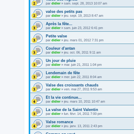
par
didier
»
sam. sept. 28, 2013 10:07 am
valse des petits pas
par
didier
»
jeu. sept. 19, 2013 8:47 am
Après la fête...
par
didier
»
sam. juin 23, 2012 6:41 pm
Petite valse
par
didier
»
jeu. mars 01, 2012 7:31 pm
Couleur d'antan
par
didier
»
jeu. oct. 06, 2011 9:11 am
Un jour de pluie
par
didier
»
mar. juin 21, 2011 1:04 pm
Lendemain de fête
par
didier
»
mer. juin 22, 2011 8:04 am
Valse des croissants chauds
par
didier
»
ven. mai 27, 2011 9:53 am
Et la vie continue...
par
didier
»
jeu. mars 10, 2011 10:47 am
La valse de la Saint Valentin
par
didier
»
lun. févr. 14, 2011 7:00 pm
Valse romance
par
didier
»
jeu. janv. 13, 2011 2:43 pm