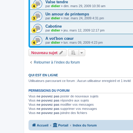
Valse tendre
par
didier
»
dim. mars 29, 2009 10:30 am
Un amour de printemps
par
didier
»
mar. mars 24, 2009 4:31 pm
Cabotine
par
didier
»
jeu. mars 12, 2009 12:17 pm
A vot'bon cœur
par
didier
»
lun. mars 09, 2009 4:23 pm
Nouveau sujet
Retourner à l’index du forum
QUI EST EN LIGNE
Utilisateurs parcourant ce forum : Aucun utilisateur enregistré et 1 invité
PERMISSIONS DU FORUM
Vous
ne pouvez pas
poster de nouveaux sujets
Vous
ne pouvez pas
répondre aux sujets
Vous
ne pouvez pas
modifier vos messages
Vous
ne pouvez pas
supprimer vos messages
Vous
ne pouvez pas
joindre des fichiers
Accueil
Portail
Index du forum