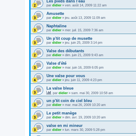
Les pieds dans l'eau
par
didier
»
ven. août 14, 2009 11:22 am
Amusette
par
didier
»
jeu. août 13, 2009 11:09 am
Naphtaline
par
didier
»
mer. juil. 15, 2009 7:36 am
Un p'tit coup de musette
par
didier
»
jeu. juin 25, 2009 3:14 pm
Valse des débutants
par
didier
»
dim. juin 21, 2009 9:43 am
Valse d'été
par
didier
»
mar. juin 16, 2009 6:05 pm
Une valse pour vous
par
didier
»
jeu. juin 11, 2009 4:23 pm
La valse bleue
par
didier
»
sam. mai 30, 2009 10:58 am
un p'tit coin de ciel bleu
par
didier
»
mar. mai 26, 2009 10:20 am
Le petit manège
par
didier
»
dim. avr. 19, 2009 10:20 am
valse en mi mineur
par
didier
»
lun. mars 30, 2009 5:28 pm