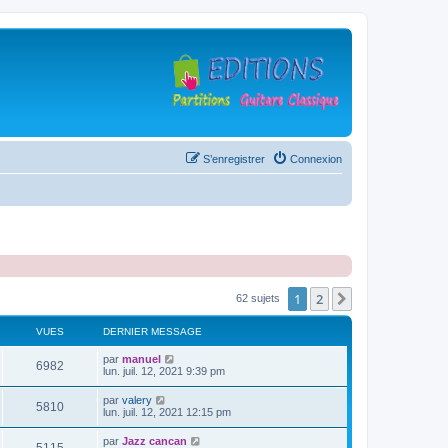
S’enregistrer
Connexion
1
2
Suivante
62 sujets
VUES
DERNIER MESSAGE
D
par
manuel
V
6982
e
lun. juil. 12, 2021 9:39 pm
r
u
n
D
par
valery
V
5810
i
e
lun. juil. 12, 2021 12:15 pm
e
e
r
r
u
n
D
par
Jazz cancan
s
m
V
i