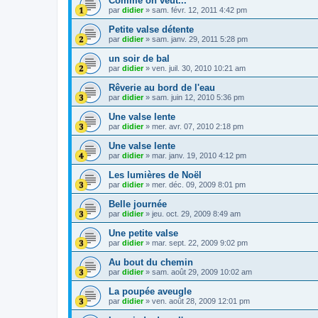
Comme on veut...
par
didier
»
sam. févr. 12, 2011 4:42 pm
Petite valse détente
par
didier
»
sam. janv. 29, 2011 5:28 pm
un soir de bal
par
didier
»
ven. juil. 30, 2010 10:21 am
Rêverie au bord de l'eau
par
didier
»
sam. juin 12, 2010 5:36 pm
Une valse lente
par
didier
»
mer. avr. 07, 2010 2:18 pm
Une valse lente
par
didier
»
mar. janv. 19, 2010 4:12 pm
Les lumières de Noël
par
didier
»
mer. déc. 09, 2009 8:01 pm
Belle journée
par
didier
»
jeu. oct. 29, 2009 8:49 am
Une petite valse
par
didier
»
mar. sept. 22, 2009 9:02 pm
Au bout du chemin
par
didier
»
sam. août 29, 2009 10:02 am
La poupée aveugle
par
didier
»
ven. août 28, 2009 12:01 pm