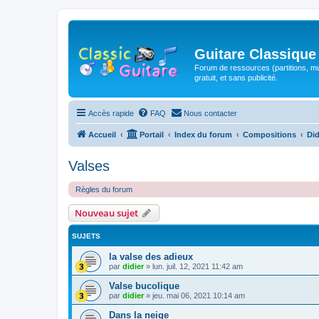
Guitare Classique
Forum de ressources (partitions, mu
gratuit, et sans publicité.
Accès rapide
FAQ
Nous contacter
Accueil
Portail
Index du forum
Compositions
Did
Valses
Règles du forum
Nouveau sujet
SUJETS
la valse des adieux
par
didier
»
lun. juil. 12, 2021 11:42 am
Valse bucolique
par
didier
»
jeu. mai 06, 2021 10:14 am
Dans la neige