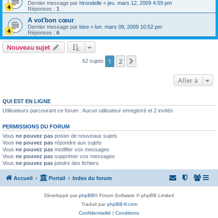
Dernier message par
hirondelle
«
jeu. mars 12, 2009 4:59 pm
Réponses :
1
A vot'bon cœur
Dernier message par
bise
«
lun. mars 09, 2009 10:52 pm
Réponses :
6
Nouveau sujet
1
2
Suivante
62 sujets
Aller à
QUI EST EN LIGNE
Utilisateurs parcourant ce forum : Aucun utilisateur enregistré et 2 invités
PERMISSIONS DU FORUM
Vous
ne pouvez pas
poster de nouveaux sujets
Vous
ne pouvez pas
répondre aux sujets
Vous
ne pouvez pas
modifier vos messages
Vous
ne pouvez pas
supprimer vos messages
Vous
ne pouvez pas
joindre des fichiers
Accueil
Portail
Index du forum
Développé par
phpBB
® Forum Software © phpBB Limited
Traduit par
phpBB-fr.com
Confidentialité
|
Conditions