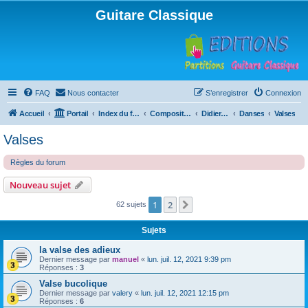
Guitare Classique
FAQ
Nous contacter
S’enregistrer
Connexion
Accueil
Portail
Index du forum
Compositions
Didierland
Danses
Valses
Valses
Règles du forum
Nouveau sujet
1
2
Suivante
62 sujets
Sujets
la valse des adieux
Dernier message par
manuel
«
lun. juil. 12, 2021 9:39 pm
Réponses :
3
Valse bucolique
Dernier message par
valery
«
lun. juil. 12, 2021 12:15 pm
Réponses :
6